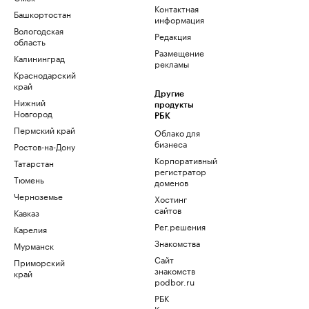
Контактная
Башкортостан
информация
Вологодская
Редакция
область
Размещение
Калининград
рекламы
Краснодарский
край
Другие
Нижний
продукты
Новгород
РБК
Пермский край
Облако для
бизнеса
Ростов-на-Дону
Корпоративный
Татарстан
регистратор
Тюмень
доменов
Черноземье
Хостинг
сайтов
Кавказ
Рег.решения
Карелия
Знакомства
Мурманск
Сайт
Приморский
знакомств
край
podbor.ru
РБК
Компании