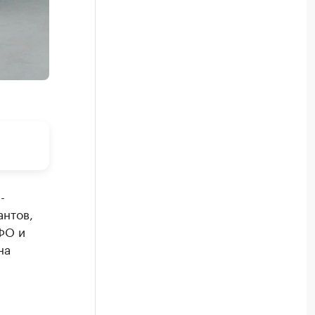
-
антов,
ФО и
на