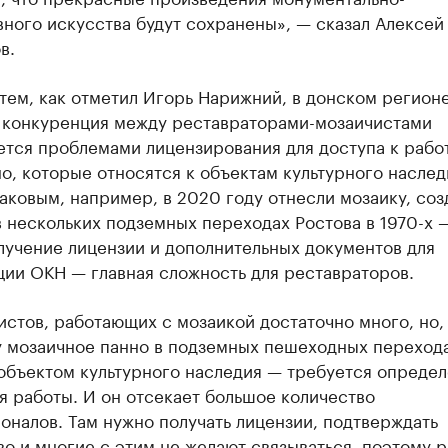
ного искусства будут сохранены», — сказал Алексей
в.
тем, как отметил Игорь Нарижний, в донском регион
 конкуренция между реставраторами-мозаичистами
тся проблемами лицензирования для доступа к рабо
о, которые относятся к объектам культурного наслед
таковым, например, в 2020 году отнесли мозаику, со
 нескольких подземных переходах Ростова в 1970-х 
лучение лицензии и дополнительных документов для
ции ОКН — главная сложность для реставраторов.
стов, работающих с мозаикой достаточно много, но,
у мозаичное панно в подземных пешеходных переход
 объектом культурного наследия — требуется опреде
я работы. И он отсекает большое количество
налов. Там нужно получать лицензии, подтверждать
о и многие с этим не желают связываться, поэтому р