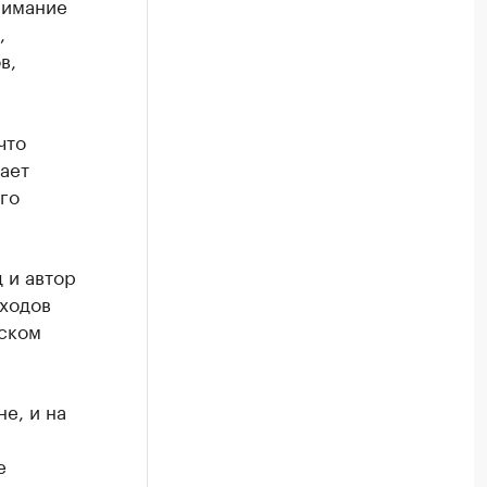
нимание
,
в,
что
ает
го
 и автор
ходов
йском
е, и на
е