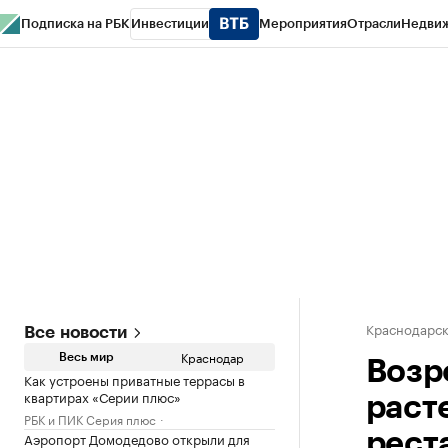
Подписка на РБК
Инвестиции
Мероприятия
Отрасли
Недви
РБК Курсы
РБК Life
Тренды
Визионеры
Национальные проекты
Горо
Газета
Спецпроекты СПб
Конференции СПб
Спецпроекты
Проверк
Краснодарск
Все новости
Краснодар
Весь мир
Возр
Как устроены приватные террасы в
квартирах «Серии плюс»
раст
РБК и ПИК Серия плюс
Аэропорт Домодедово открыли для
рест