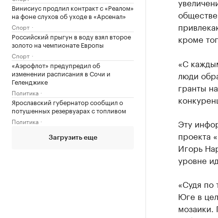
увеличен
Винисиус продлил контракт с «Реалом»
обществе
на фоне слухов об уходе в «Арсенал»
привлека
Спорт
Российский прыгун в воду взял второе
кроме тог
золото на чемпионате Европы
Спорт
«С каждым
«Аэрофлот» предупредил об
изменении расписания в Сочи и
люди обра
Геленджике
гранты на
Политика
конкуренц
Ярославский губернатор сообщил о
потушенных резервуарах с топливом
Политика
Эту инфо
проекта 
Загрузить еще
Игорь На
уровне и
«Судя по 
Юге в це
мозаики.