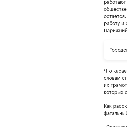
работают 
обществен
остается,
работу и 
Нарижний
Городс
Что каса
словам с
их грамот
которых о
Как расск
фатальный
«Советск