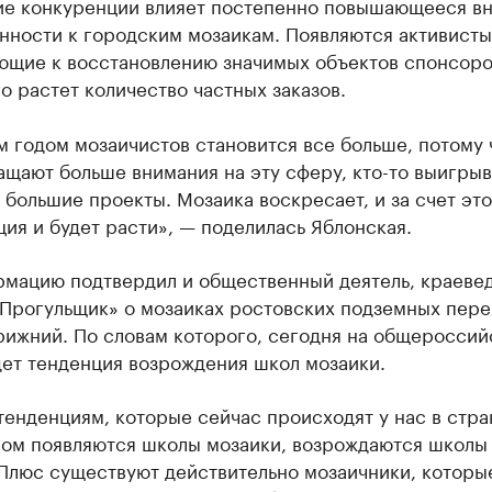
ие конкуренции влияет постепенно повышающееся в
нности к городским мозаикам. Появляются активисты
ющие к восстановлению значимых объектов спонсоро
о растет количество частных заказов.
 годом мозаичистов становится все больше, потому 
щают больше внимания на эту сферу, кто-то выигрыв
 большие проекты. Мозаика воскресает, и за счет это
ия и будет расти», — поделилась Яблонская.
рмацию подтвердил и общественный деятель, краевед
«Прогульщик» о мозаиках ростовских подземных пере
рижний. По словам которого, сегодня на общеросси
дет тенденция возрождения школ мозаики.
тенденциям, которые сейчас происходят у нас в стран
лом появляются школы мозаики, возрождаются школы
 Плюс существуют действительно мозаичники, которы