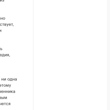
жно
ствует,
и
ь
едия,
 ни одна
оэтому
венника
овым
чется