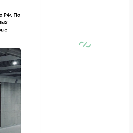
е РФ. По
мых
рые