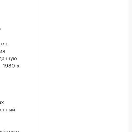
е
те с
ия
зданную
— 1980-х
ах
ленный
аботают,