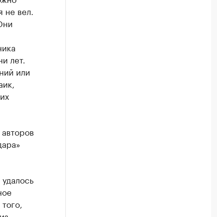
 не вел.
Они
ника
и лет.
ний или
аик,
их
 авторов
дара»
 удалось
ное
 того,
из