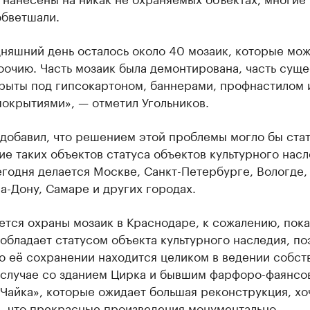
обветшали.
дняшний день осталось около 40 мозаик, которые мо
оочию. Часть мозаик была демонтирована, часть суще
крыты под гипсокартоном, баннерами, профнастилом 
окрытиями», — отметил Угольников.
добавил, что решением этой проблемы могло бы стат
е таких объектов статуса объектов культурного насл
егодня делается Москве, Санкт-Петербурге, Вологде,
а-Дону, Самаре и других городах.
ется охраны мозаик в Краснодаре, к сожалению, пока
 обладает статусом объекта культурного наследия, п
о её сохранении находится целиком в ведении собст
В случае со зданием Цирка и бывшим фарфоро-фаянс
Чайка», которые ожидает большая реконструкция, хо
я, что прекрасные произведения монументально-