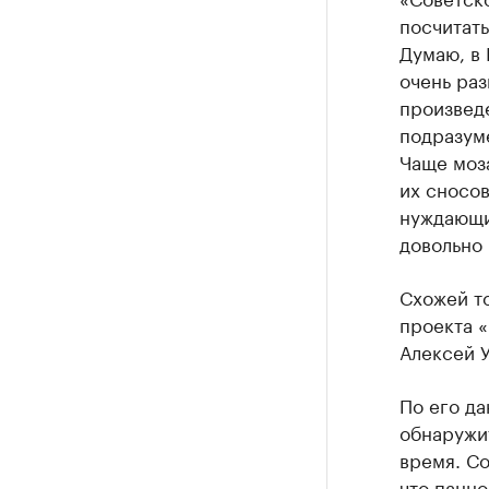
посчитать
Думаю, в 
очень ра
произведе
подразум
Чаще моза
их сносов
нуждающи
довольно 
Схожей то
проекта 
Алексей У
По его да
обнаружи
время. Со
что панно