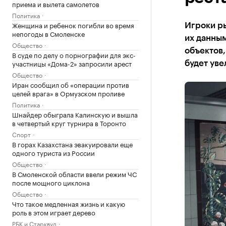
приема и вылета самолетов
Политика
Женщина и ребенок погибли во время
Игроки р
непогоды в Смоленске
их данны
Общество
объектов,
В суде по делу о порнографии для экс-
участницы «Дома-2» запросили арест
будет уве
Общество
Иран сообщил об «операции против
целей врага» в Ормузском проливе
Политика
Шнайдер обыграла Калинскую и вышла
в четвертый круг турнира в Торонто
Спорт
В горах Казахстана эвакуировали еще
одного туриста из России
Общество
В Смоленской области ввели режим ЧС
после мощного циклона
Общество
Что такое медленная жизнь и какую
роль в этом играет дерево
РБК и Старквуд