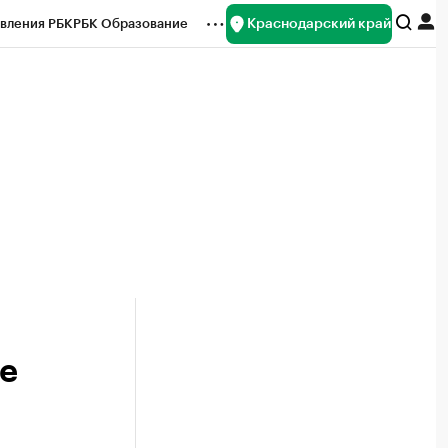
Краснодарский край
вления РБК
РБК Образование
редитные рейтинги
Франшизы
нсы
Рынок наличной валюты
е