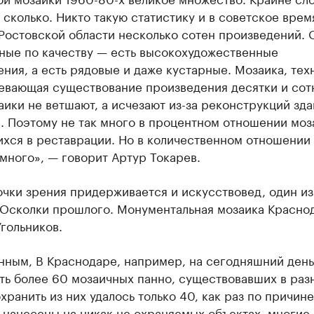
 сколько. Никто такую статистику и в советское время
Ростовской области несколько сотен произведений. 
зные по качеству — есть высокохудожественные
ния, а есть рядовые и даже кустарные. Мозаика, тех
евающая существование произведения десятки и сотн
ики не ветшают, а исчезают из-за реконструкций зда
. Поэтому не так много в процентном отношении моз
хся в реставрации. Но в количественном отношении 
много», — говорит Артур Токарев.
чки зрения придерживается и искусствовед, один из
«Осколки прошлого. Монументальная мозаика Красно
гольников.
нным, В Краснодаре, например, на сегодняшний день
ть более 60 мозаичных панно, существовавших в раз
хранить из них удалось только 40, как раз по причине
 нанесены на никак не охраняемых объектах, многие 