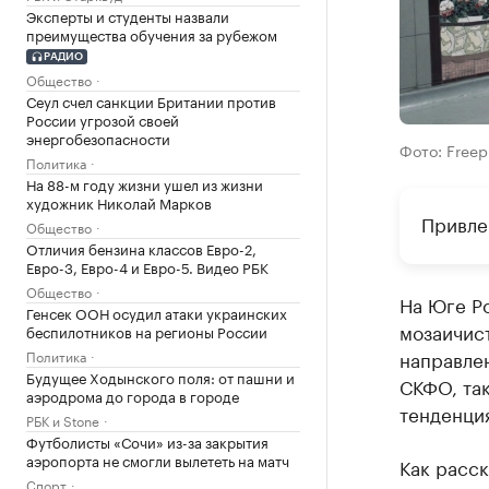
Эксперты и студенты назвали
преимущества обучения за рубежом
РАДИО
Общество
Сеул счел санкции Британии против
России угрозой своей
энергобезопасности
Фото: Freep
Политика
На 88-м году жизни ушел из жизни
художник Николай Марков
Привле
Общество
Отличия бензина классов Евро-2,
Евро-3, Евро-4 и Евро-5. Видео РБК
Общество
На Юге Р
Генсек ООН осудил атаки украинских
мозаичист
беспилотников на регионы России
направле
Политика
Будущее Ходынского поля: от пашни и
СКФО, та
аэродрома до города в городе
тенденция
РБК и Stone
Футболисты «Сочи» из-за закрытия
аэропорта не смогли вылететь на матч
Как расск
Спорт