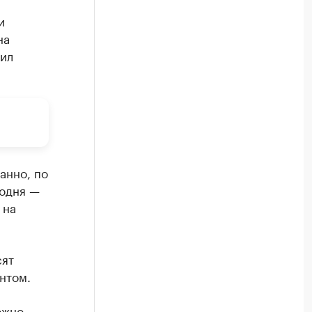
и
на
тил
анно, по
годня —
 на
сят
нтом.
ожно