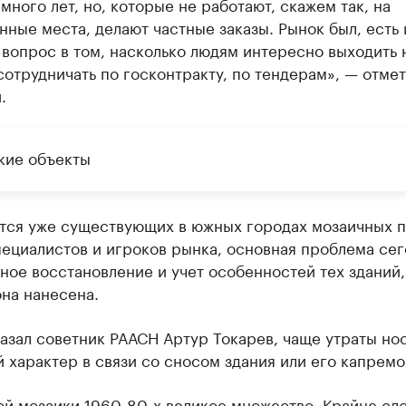
много лет, но, которые не работают, скажем так, на
ные места, делают частные заказы. Рынок был, есть 
 вопрос в том, насколько людям интересно выходить 
сотрудничать по госконтракту, по тендерам», — отме
.
кие объекты
ется уже существующих в южных городах мозаичных п
пециалистов и игроков рынка, основная проблема се
ное восстановление и учет особенностей тех зданий,
на нанесена.
азал советник РААСН Артур Токарев, чаще утраты но
 характер в связи со сносом здания или его капремо
ой мозаики 1960-80-х великое множество. Крайне сл