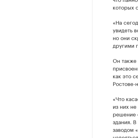
которых 
«На сего
увидеть в
но они с
другими п
Он также 
присвоени
как это с
Ростове-н
«Что каса
из них не
решение 
здания. 
заводом «
надеятьс