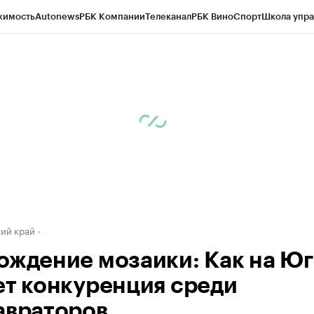
жимость
Autonews
РБК Компании
Телеканал
РБК Вино
Спорт
Школа упра
д
Стиль
Крипто
РБК Бизнес-среда
Дискуссионный клуб
Исследования
К
а контрагентов
Политика
Экономика
Бизнес
Технологии и медиа
Фина
ий край
ождение мозаики: Как на Юг
ет конкуренция среди
авраторов