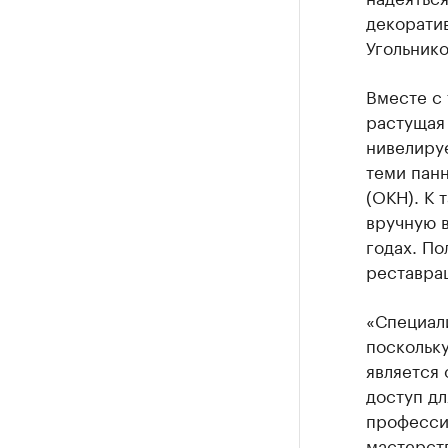
декоратив
Угольнико
Вместе с 
растущая
нивелируе
теми панн
(ОКН). К 
вручную в
годах. По
реставра
«Специали
поскольк
является
доступ дл
профессио
мастерств