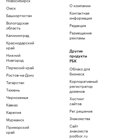
Новосибирск
О компании
Омск
Контактная
Башкортостан
информация
Вологодская
Редакция
область
Размещение
Калининград
рекламы
Краснодарский
край
Другие
Нижний
продукты
Новгород
РБК
Пермский край
Облако для
бизнеса
Ростов-на-Дону
Корпоративный
Татарстан
регистратор
Тюмень
доменов
Черноземье
Хостинг
сайтов
Кавказ
Рег.решения
Карелия
Знакомства
Мурманск
Сайт
Приморский
знакомств
край
podbor.ru