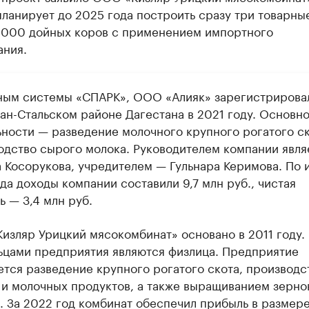
планирует до 2025 года построить сразу три товарн
 1000 дойных коров с применением импортного
ания.
ным системы «СПАРК», ООО «Алияк» зарегистрирова
ан-Стальском районе Дагестана в 2021 году. Основно
ьности — разведение молочного крупного рогатого ск
одство сырого молока. Руководителем компании явля
 Косорукова, учредителем — Гульнара Керимова. По 
да доходы компании составили 9,7 млн руб., чистая
 — 3,4 млн руб.
изляр Урицкий мясокомбинат» основано в 2011 году.
ьцами предприятия являются физлица. Предприятие
ется разведение крупного рогатого скота, производс
 и молочных продуктов, а также выращиванием зерно
. За 2022 год комбинат обеспечил прибыль в размере