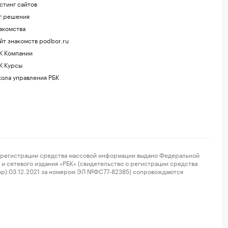
стинг сайтов
г.решения
акомства
йт знакомств podbor.ru
К Компании
К Курсы
ола управления РБК
регистрации средства массовой информации выдано Федеральной
и сетевого издания «РБК» (свидетельство о регистрации средства
ор) 03.12.2021 за номером ЭЛ №ФС77-82385) сопровождаются