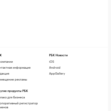
К
РБК Новости
компании
iOS
нтактная информация
Android
дакция
AppGallery
змещение рекламы
угие продукты РБК
лако для бизнеса
рпоративный регистратор
менов