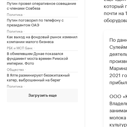
Путин провел оперативное совещание
который 
с членами Совбеза
почти на
Политика
оборудов
Путин поговорил по телефону с
президентом ОАЭ
Политика
Как выход на фондовый рынок изменил
По дан
компании малого бизнеса
Сулейм
РБК и МСП Банк
деятел
В обмелевшем Дунае показался
фундамент моста времен Римской
произв
империи. Фото
Марина
Общество
2021 го
В Ялте разминируют безэкипажный
катер, выброшенный на берег
прибыль
Политика
ООО «К
Загрузить еще
Владел
занима
молока
культур