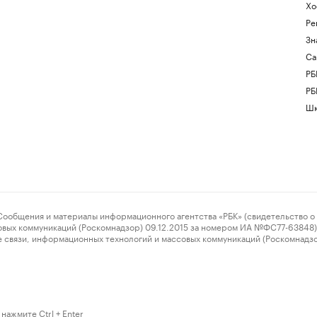
Хо
Ре
Зн
Са
РБ
РБ
Шк
ения и материалы информационного агентства «РБК» (свидетельство о 
овых коммуникаций (Роскомнадзор) 09.12.2015 за номером ИА №ФС77-63848) 
 связи, информационных технологий и массовых коммуникаций (Роскомнадз
нажмите Ctrl + Enter