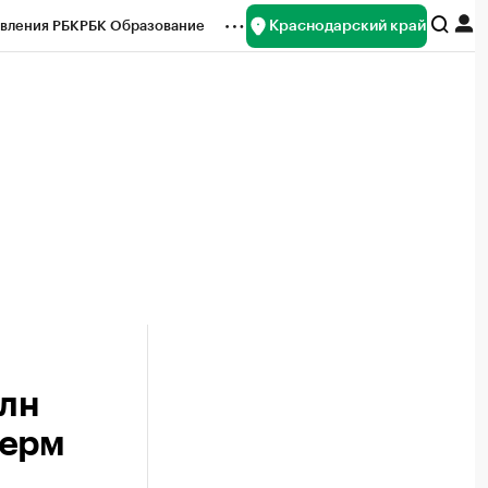
Краснодарский край
вления РБК
РБК Образование
редитные рейтинги
Франшизы
нсы
Рынок наличной валюты
млн
ферм