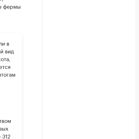
ые фермы
ли в
й вид
ота,
ется
итогам
твом
вых
 312