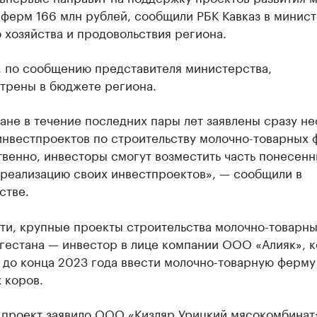
 ферм 166 млн рублей, сообщили РБК Кавказ в минис
 хозяйства и продовольствия региона.
, по сообщению представителя министерства,
трены в бюджете региона.
ане в течение последних пары лет заявлены сразу не
инвестпроектов по строительству молочно-товарных 
венно, инвесторы смогут возместить часть понесен
 реализацию своих инвестпроектов», — сообщили в
стве.
сти, крупные проекты строительства молочно-товарн
гестана — инвестор в лице компании ООО «Алияк», к
 до конца 2023 года ввести молочно-товарную ферму
 коров.
 проект заявило ООО «Кизляр Урицкий мясокомбинат