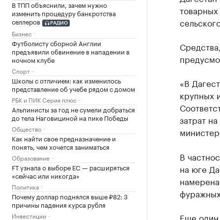
В ТПП объяснили, зачем нужно
товарных
изменить процедуру банкротства
сельского
селлеров
РАДИО
Бизнес
Футболисту сборной Англии
Средства
предъявили обвинение в нападении в
предусмо
ночном клубе
Спорт
Школы с отличием: как изменилось
«В Дагест
представление об учебе рядом с домом
крупных 
РБК и ПИК Серия плюс
Соответст
Альпинисты за год не сумели добраться
до тела Наговициной на пике Победы
затрат на
Общество
министер
Как найти свое предназначение и
понять, чем хочется заниматься
В частно
Образование
FT узнала о выборе ЕС — расширяться
на юге Да
«сейчас или никогда»
намерена
Политика
фуражных
Почему доллар поднялся выше ₽82: 3
причины падения курса рубля
Инвестиции
Еще один