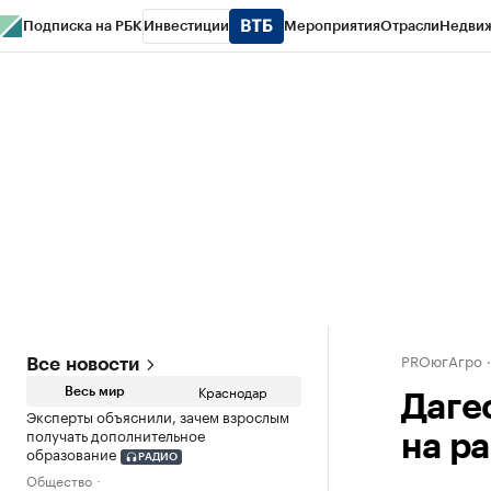
Подписка на РБК
Инвестиции
Мероприятия
Отрасли
Недви
РБК Курсы
РБК Life
Тренды
Визионеры
Национальные проекты
Горо
Газета
Спецпроекты СПб
Конференции СПб
Спецпроекты
Проверк
PROюгАгро
Все новости
Краснодар
Весь мир
Даге
Эксперты объяснили, зачем взрослым
получать дополнительное
на р
образование
РАДИО
Общество