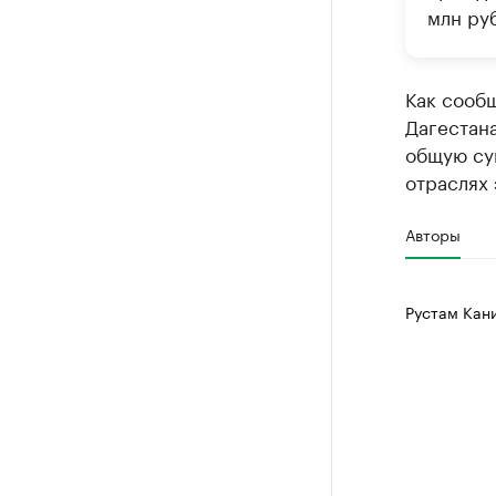
млн руб
Как сообщ
Дагестан
общую су
отраслях 
Авторы
Рустам Кан