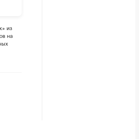
к» из
ов на
ных