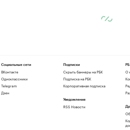
Социальные сети
Подписки
РБ
ВКонтакте
Скрыть баннеры на РБК
О 
Одноклассники
Подписка на РБК
Ко
Telegram
Корпоративная подписка
Ре
Дзен
Ра
Уведомления
RSS Новости
Др
Об
Ко
до