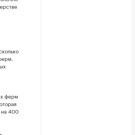
терстве
сколько
ферм.
ных
ых ферм
оторая
 на 400
»,