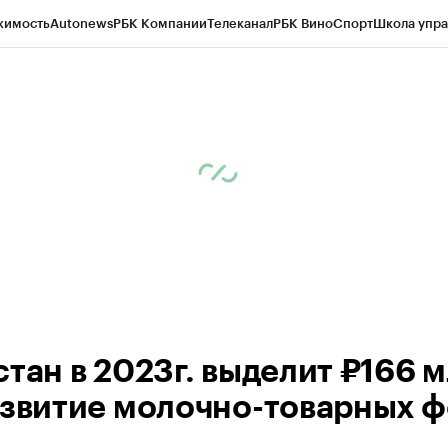
жимость
Autonews
РБК Компании
Телеканал
РБК Вино
Спорт
Школа упра
д
Стиль
Крипто
РБК Бизнес-среда
Дискуссионный клуб
Исследования
К
а контрагентов
Политика
Экономика
Бизнес
Технологии и медиа
Фина
стан в 2023г. выделит ₽166 
азвитие молочно-товарных 