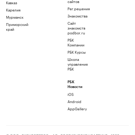
сайтов
Кавказ
Рег.решения
Карелия
Знакомства
Мурманск
Сайт
Приморский
знакомств
край
podbor.ru
РБК
Компании
РБК Курсы
Школа
управления
РБК
РБК
Новости
iOS
Android
AppGallery