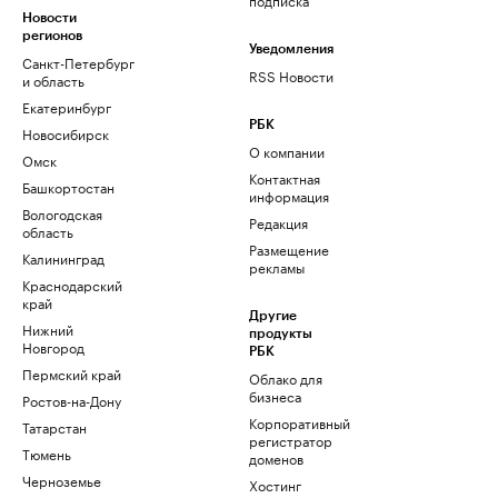
Новости
регионов
Уведомления
Санкт-Петербург
RSS Новости
и область
Екатеринбург
РБК
Новосибирск
О компании
Омск
Контактная
Башкортостан
информация
Вологодская
Редакция
область
Размещение
Калининград
рекламы
Краснодарский
край
Другие
Нижний
продукты
Новгород
РБК
Пермский край
Облако для
бизнеса
Ростов-на-Дону
Корпоративный
Татарстан
регистратор
Тюмень
доменов
Черноземье
Хостинг