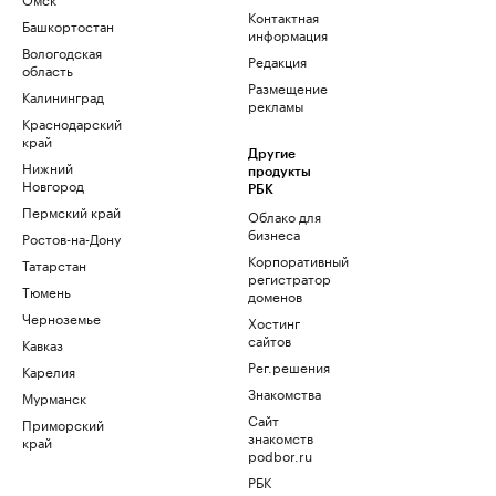
Контактная
Башкортостан
информация
Вологодская
Редакция
область
Размещение
Калининград
рекламы
Краснодарский
край
Другие
Нижний
продукты
Новгород
РБК
Пермский край
Облако для
бизнеса
Ростов-на-Дону
Корпоративный
Татарстан
регистратор
Тюмень
доменов
Черноземье
Хостинг
сайтов
Кавказ
Рег.решения
Карелия
Знакомства
Мурманск
Сайт
Приморский
знакомств
край
podbor.ru
РБК