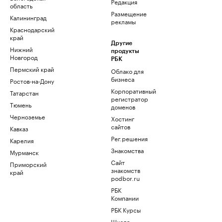
Редакция
область
Размещение
Калининград
рекламы
Краснодарский
край
Другие
Нижний
продукты
Новгород
РБК
Пермский край
Облако для
бизнеса
Ростов-на-Дону
Корпоративный
Татарстан
регистратор
Тюмень
доменов
Черноземье
Хостинг
сайтов
Кавказ
Рег.решения
Карелия
Знакомства
Мурманск
Сайт
Приморский
знакомств
край
podbor.ru
РБК
Компании
РБК Курсы
Школа