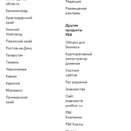
Редакция
область
Размещение
Калининград
рекламы
Краснодарский
край
Другие
Нижний
продукты
Новгород
РБК
Пермский край
Облако для
бизнеса
Ростов-на-Дону
Корпоративный
Татарстан
регистратор
Тюмень
доменов
Черноземье
Хостинг
сайтов
Кавказ
Рег.решения
Карелия
Знакомства
Мурманск
Сайт
Приморский
знакомств
край
podbor.ru
РБК
Компании
РБК Курсы
Школа