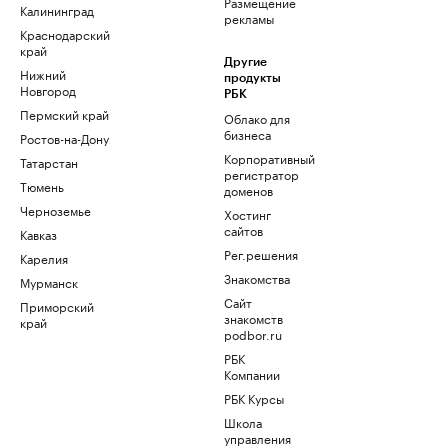
Размещение
Калининград
рекламы
Краснодарский
край
Другие
Нижний
продукты
Новгород
РБК
Пермский край
Облако для
бизнеса
Ростов-на-Дону
Корпоративный
Татарстан
регистратор
Тюмень
доменов
Черноземье
Хостинг
сайтов
Кавказ
Рег.решения
Карелия
Знакомства
Мурманск
Сайт
Приморский
знакомств
край
podbor.ru
РБК
Компании
РБК Курсы
Школа
управления