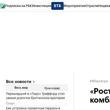
Подписка на РБК
Инвестиции
Мероприятия
Отрасли
Недви
РБК Курсы
РБК Life
Тренды
Визионеры
Национальные проекты
Горо
Газета
Спецпроекты СПб
Конференции СПб
Спецпроекты
Проверк
PROюгАгро
Все новости
Краснодар
Весь мир
«Рос
Перешедший в «Лидс» Траффорд стал
самым дорогим британским вратарем
комб
Спорт
Как устроены приватные террасы в