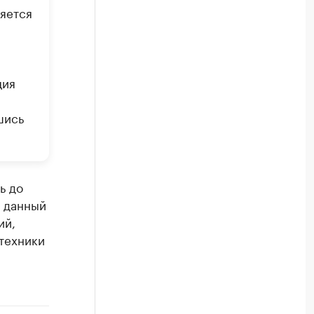
яется
ция
шись
ь до
а данный
ий,
 техники