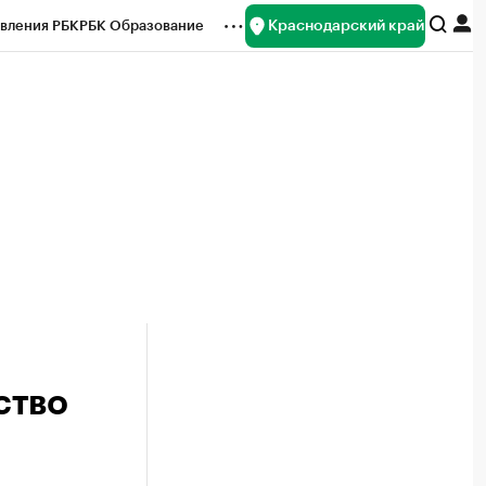
Краснодарский край
вления РБК
РБК Образование
редитные рейтинги
Франшизы
нсы
Рынок наличной валюты
ство