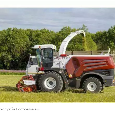
с-служба Ростсельмаш