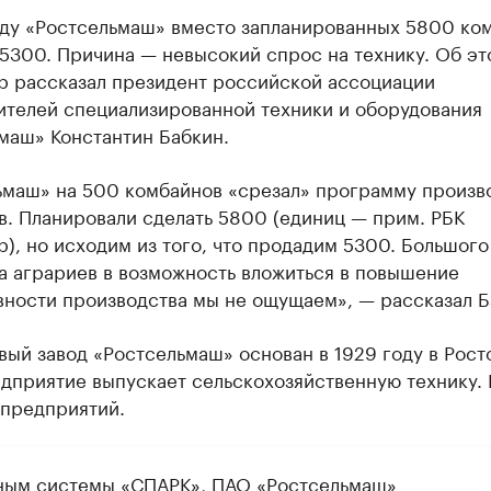
оду «Ростсельмаш» вместо запланированных 5800 ко
5300. Причина — невысокий спрос на технику. Об эт
р рассказал президент российской ассоциации
ителей специализированной техники и оборудования
маш» Константин Бабкин.
ьмаш» на 500 комбайнов «срезал» программу произв
в. Планировали сделать 5800 (единиц — прим. РБК
), но исходим из того, что продадим 5300. Большого
а аграриев в возможность вложиться в повышение
вности производства мы не ощущаем», — рассказал Б
ый завод «Ростсельмаш» основан в 1929 году в Рост
дприятие выпускает сельскохозяйственную технику. 
 предприятий.
ным системы «СПАРК», ПАО «Ростсельмаш»