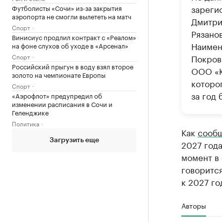
зареги
Футболисты «Сочи» из-за закрытия
аэропорта не смогли вылететь на матч
Дмитри
Спорт
Рязано
Винисиус продлил контракт с «Реалом»
Наимен
на фоне слухов об уходе в «Арсенал»
Спорт
Покров
Российский прыгун в воду взял второе
ООО «К
золото на чемпионате Европы
которог
Спорт
за год 
«Аэрофлот» предупредил об
изменении расписания в Сочи и
Геленджике
Политика
Как
сооб
Загрузить еще
2027 год
момент в
говорится
к 2027 го
Авторы