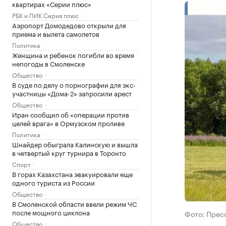
квартирах «Серии плюс»
РБК и ПИК Серия плюс
Аэропорт Домодедово открыли для
приема и вылета самолетов
Политика
Женщина и ребенок погибли во время
непогоды в Смоленске
Общество
В суде по делу о порнографии для экс-
участницы «Дома-2» запросили арест
Общество
Иран сообщил об «операции против
целей врага» в Ормузском проливе
Политика
Шнайдер обыграла Калинскую и вышла
в четвертый круг турнира в Торонто
Спорт
В горах Казахстана эвакуировали еще
одного туриста из России
Общество
В Смоленской области ввели режим ЧС
после мощного циклона
Фото: Прес
Общество