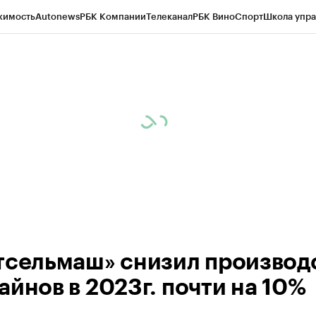
жимость
Autonews
РБК Компании
Телеканал
РБК Вино
Спорт
Школа упра
д
Стиль
Крипто
РБК Бизнес-среда
Дискуссионный клуб
Исследования
К
а контрагентов
Политика
Экономика
Бизнес
Технологии и медиа
Фина
тсельмаш» снизил производ
айнов в 2023г. почти на 10%