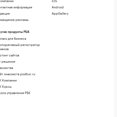
компании
iOS
нтактная информация
Android
дакция
AppGallery
змещение рекламы
угие продукты РБК
лако для бизнеса
рпоративный регистратор
менов
стинг сайтов
г.решения
акомства
йт знакомств podbor.ru
К Компании
К Курсы
ола управления РБК