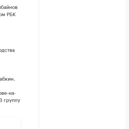
мбайнов
ом РБК
одства
абкин.
ове-на-
В группу