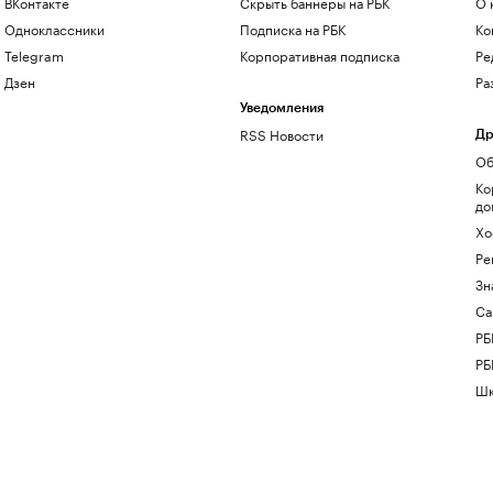
ВКонтакте
Скрыть баннеры на РБК
О 
Одноклассники
Подписка на РБК
Ко
Telegram
Корпоративная подписка
Ре
Дзен
Ра
Уведомления
RSS Новости
Др
Об
Ко
до
Хо
Ре
Зн
Са
РБ
РБ
Шк