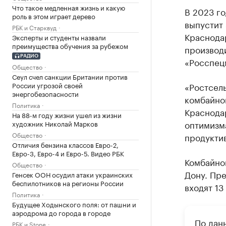
Что такое медленная жизнь и какую
В 2023 г
роль в этом играет дерево
выпустит 
РБК и Старквуд
Краснода
Эксперты и студенты назвали
преимущества обучения за рубежом
производ
РАДИО
«Росспец
Общество
Сеул счел санкции Британии против
России угрозой своей
«Ростсел
энергобезопасности
комбайно
Политика
Краснодар
На 88-м году жизни ушел из жизни
оптимизм
художник Николай Марков
Общество
продукти
Отличия бензина классов Евро-2,
Евро-3, Евро-4 и Евро-5. Видео РБК
Комбайнов
Общество
Дону. Пре
Генсек ООН осудил атаки украинских
беспилотников на регионы России
входят 13
Политика
Будущее Ходынского поля: от пашни и
аэродрома до города в городе
По дан
РБК и Stone