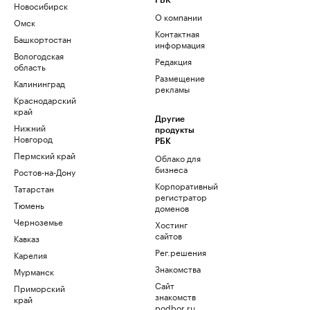
РБК
Новосибирск
О компании
Омск
Контактная
Башкортостан
информация
Вологодская
Редакция
область
Размещение
Калининград
рекламы
Краснодарский
край
Другие
Нижний
продукты
Новгород
РБК
Пермский край
Облако для
бизнеса
Ростов-на-Дону
Корпоративный
Татарстан
регистратор
Тюмень
доменов
Черноземье
Хостинг
сайтов
Кавказ
Рег.решения
Карелия
Знакомства
Мурманск
Сайт
Приморский
знакомств
край
podbor.ru