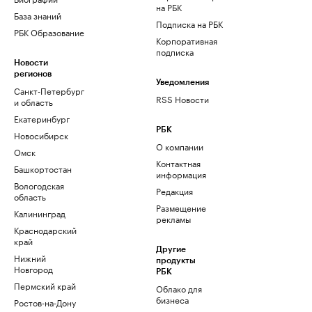
на РБК
База знаний
Подписка на РБК
РБК Образование
Корпоративная
подписка
Новости
регионов
Уведомления
Санкт-Петербург
RSS Новости
и область
Екатеринбург
РБК
Новосибирск
О компании
Омск
Контактная
Башкортостан
информация
Вологодская
Редакция
область
Размещение
Калининград
рекламы
Краснодарский
край
Другие
Нижний
продукты
Новгород
РБК
Пермский край
Облако для
бизнеса
Ростов-на-Дону