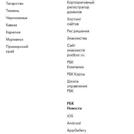
Корпоративный
Татарстан
регистратор
Тюмень
доменов
Черноземье
Хостинг
сайтов
Кавказ
Рег.решения
Карелия
Знакомства
Мурманск
Сайт
Приморский
знакомств
край
podbor.ru
РБК
Компании
РБК Курсы
Школа
управления
РБК
РБК
Новости
iOS
Android
AppGallery