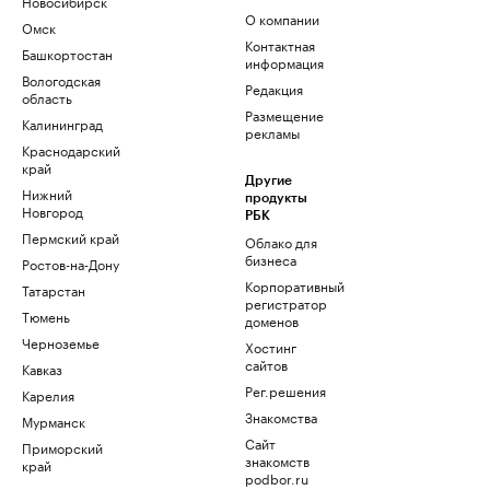
Новосибирск
О компании
Омск
Контактная
Башкортостан
информация
Вологодская
Редакция
область
Размещение
Калининград
рекламы
Краснодарский
край
Другие
Нижний
продукты
Новгород
РБК
Пермский край
Облако для
бизнеса
Ростов-на-Дону
Корпоративный
Татарстан
регистратор
Тюмень
доменов
Черноземье
Хостинг
сайтов
Кавказ
Рег.решения
Карелия
Знакомства
Мурманск
Сайт
Приморский
знакомств
край
podbor.ru