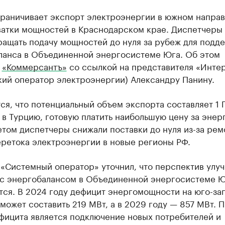
граничивает экспорт электроэнергии в южном напра
ватки мощностей в Краснодарском крае. Диспетчеры 
ращать подачу мощностей до нуля за рубеж для подд
ланса в Объединенной энергосистеме Юга. Об этом
т
«Коммерсантъ»
со ссылкой на представителя «Инте
кий оператор электроэнергии) Александру Панину.
я, что потенциальный объем экспорта составляет 1 Г
в Турцию, готовую платить наибольшую цену за энер
том диспетчеры снижали поставки до нуля из-за рем
еретока электроэнергии в новые регионы РФ.
 «Системный оператор» уточнил, что перспектив улу
 с энергобалансом в Объединенной энергосистеме Ю
тся. В 2024 году дефицит энергомощности на юго-за
ожет составить 219 МВт, а в 2029 году — 857 МВт. 
фицита является подключение новых потребителей и