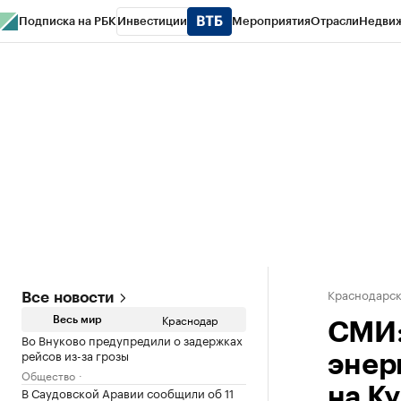
Подписка на РБК
Инвестиции
Мероприятия
Отрасли
Недви
РБК Курсы
РБК Life
Тренды
Визионеры
Национальные проекты
Горо
Газета
Спецпроекты СПб
Конференции СПб
Спецпроекты
Проверк
Краснодарск
Все новости
Краснодар
Весь мир
СМИ:
Во Внуково предупредили о задержках
рейсов из-за грозы
энер
Общество
В Саудовской Аравии сообщили об 11
на К