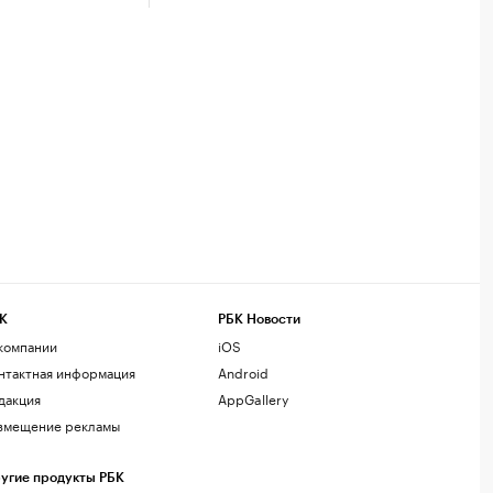
К
РБК Новости
компании
iOS
нтактная информация
Android
дакция
AppGallery
змещение рекламы
угие продукты РБК