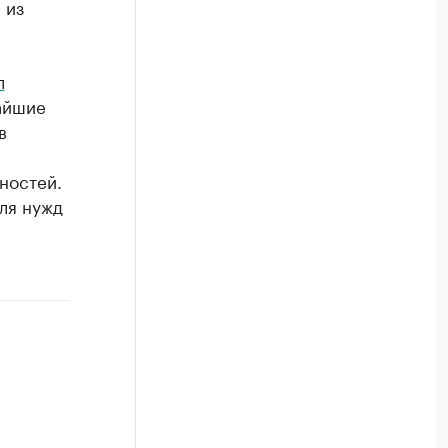
 из
л
айшие
в
ностей.
ля нужд