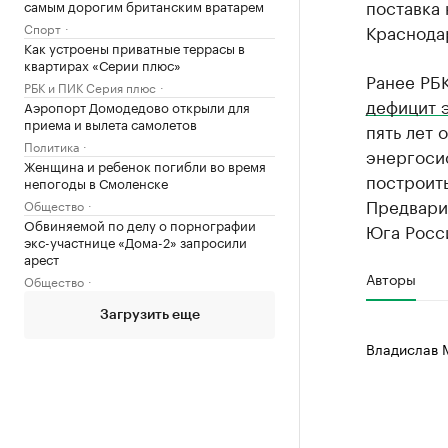
поставка
самым дорогим британским вратарем
Спорт
Краснода
Как устроены приватные террасы в
квартирах «Серии плюс»
Ранее РБ
РБК и ПИК Серия плюс
дефицит 
Аэропорт Домодедово открыли для
приема и вылета самолетов
пять лет 
Политика
энергоси
Женщина и ребенок погибли во время
построит
непогоды в Смоленске
Предвари
Общество
Обвиняемой по делу о порнографии
Юга Росси
экс-участнице «Дома-2» запросили
арест
Авторы
Общество
Загрузить еще
Владислав 