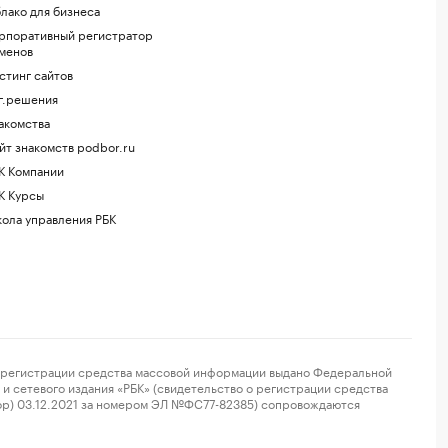
лако для бизнеса
рпоративный регистратор
менов
стинг сайтов
г.решения
акомства
йт знакомств podbor.ru
К Компании
К Курсы
ола управления РБК
регистрации средства массовой информации выдано Федеральной
и сетевого издания «РБК» (свидетельство о регистрации средства
ор) 03.12.2021 за номером ЭЛ №ФС77-82385) сопровождаются