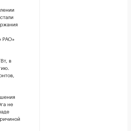
влении
стали
ержания
р РАО»
Вт, в
гию.
онтов,
чшения
га не
паде
Причиной