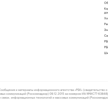
Об
Ко
до
Хо
Ре
Зн
Са
РБ
РБ
Шк
ения и материалы информационного агентства «РБК» (свидетельство о 
овых коммуникаций (Роскомнадзор) 09.12.2015 за номером ИА №ФС77-63848) 
 связи, информационных технологий и массовых коммуникаций (Роскомнадз