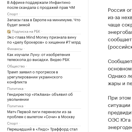
В Африке поддержали Инфантино
после скандала с продажей прав ЧМ
Россия о
Спорт
из-за нех
Запасы газа в Европе на минимуме. Что
чаще сок
будет зимой
энергоба
Подписка на РБК
Экс-глава Mind Money признала вину
сообщае
по «делу брокеров» о хищении ₽7 млрд
(российс
Финансы
Как изучали Луну: от изобретения
телескопа до высадки. Видео РБК
Сообщаетс
Общество
основном 
Трамп заявил о прогрессе в
Однако ле
урегулировании украинского
конфликта
жары и п
Политика
Гендиректор «ИжАвиа» объявил об
При этом
увольнении
ситуации
Политика
предвиди
Матч Первой лиги перенесли из-за
проблем с вылетом «Сочи» в Москву
ОЭС Юга м
Спорт
энергоде
Перешедший в «Лидс» Траффорд стал