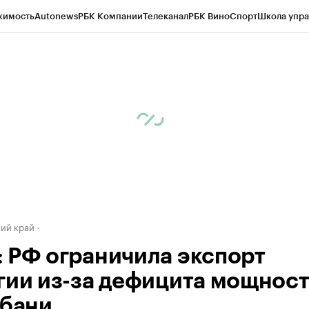
жимость
Autonews
РБК Компании
Телеканал
РБК Вино
Спорт
Школа упра
д
Стиль
Крипто
РБК Бизнес-среда
Дискуссионный клуб
Исследования
К
а контрагентов
Политика
Экономика
Бизнес
Технологии и медиа
Фина
ий край
 РФ ограничила экспорт
гии из-за дефицита мощнос
убани