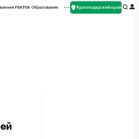
Краснодарский край
вления РБК
РБК Образование
редитные рейтинги
Франшизы
нсы
Рынок наличной валюты
тей