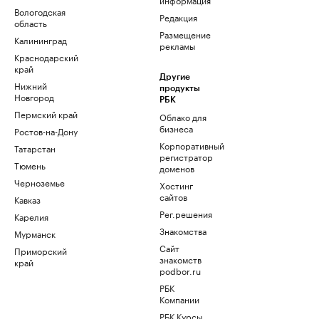
Вологодская
Редакция
область
Размещение
Калининград
рекламы
Краснодарский
край
Другие
Нижний
продукты
Новгород
РБК
Пермский край
Облако для
бизнеса
Ростов-на-Дону
Корпоративный
Татарстан
регистратор
Тюмень
доменов
Черноземье
Хостинг
сайтов
Кавказ
Рег.решения
Карелия
Знакомства
Мурманск
Сайт
Приморский
знакомств
край
podbor.ru
РБК
Компании
РБК Курсы