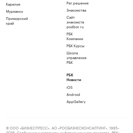
Рег.решения
Карелия
Знакомства
Мурманск
Сайт
Приморский
знакомств
край
podbor.ru
РБК
Компании
РБК Курсы
Школа
управления
РБК
РБК
Новости
iOS
Android
AppGallery
© ООО «БИЗНЕСПРЕСС», АО «РОСБИЗНЕСКОНСАЛТИНГ», 1995–
2026. Сообщения и материалы информационного агентства «РБК»