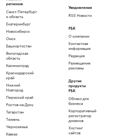
регионов
Уведомления
Санкт-Петербург
RSS Новости
и область
Екатеринбург
РБК
Новосибирск
О компании
Омск
Контактная
Башкортостан
информация
Вологодская
Редакция
область
Размещение
Калининград
рекламы
Краснодарский
край
Другие
Нижний
продукты
Новгород
РБК
Пермский край
Облако для
бизнеса
Ростов-на-Дону
Корпоративный
Татарстан
регистратор
Тюмень
доменов
Черноземье
Хостинг
сайтов
Кавказ