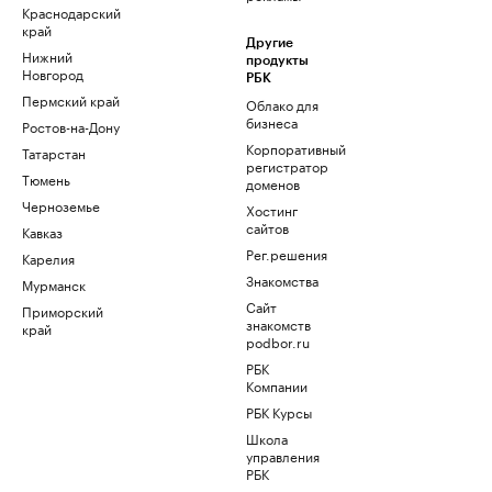
Краснодарский
край
Другие
Нижний
продукты
Новгород
РБК
Пермский край
Облако для
бизнеса
Ростов-на-Дону
Корпоративный
Татарстан
регистратор
Тюмень
доменов
Черноземье
Хостинг
сайтов
Кавказ
Рег.решения
Карелия
Знакомства
Мурманск
Сайт
Приморский
знакомств
край
podbor.ru
РБК
Компании
РБК Курсы
Школа
управления
РБК