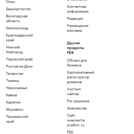
Омск
Контактная
Башкортостан
информация
Вологодская
Редакция
область
Размещение
Калининград
рекламы
Краснодарский
край
Другие
Нижний
продукты
Новгород
РБК
Пермский край
Облако для
бизнеса
Ростов-на-Дону
Корпоративный
Татарстан
регистратор
Тюмень
доменов
Черноземье
Хостинг
сайтов
Кавказ
Рег.решения
Карелия
Знакомства
Мурманск
Сайт
Приморский
знакомств
край
podbor.ru
РБК