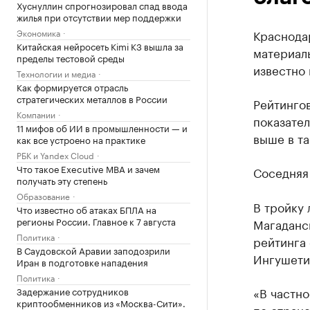
Хуснуллин спрогнозировал спад ввода
жилья при отсутствии мер поддержки
Экономика
Краснодар
Китайская нейросеть Kimi K3 вышла за
материаль
пределы тестовой среды
известно 
Технологии и медиа
Как формируется отрасль
стратегических металлов в России
Рейтингов
Компании
показател
11 мифов об ИИ в промышленности — и
выше в та
как все устроено на практике
РБК и Yandex Cloud
Что такое Executive MBA и зачем
Соседняя 
получать эту степень
Образование
В тройку
Что известно об атаках БПЛА на
регионы России. Главное к 7 августа
Магаданс
Политика
рейтинга 
В Саудовской Аравии заподозрили
Ингушети
Иран в подготовке нападения
Политика
«В частн
Задержание сотрудников
криптообменников из «Москва-Сити».
по стран