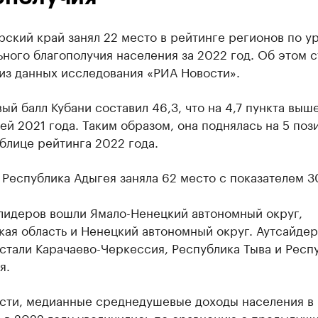
ский край занял 22 место в рейтинге регионов по у
ного благополучия населения за 2022 год. Об этом с
из данных исследования «РИА Новости».
ый балл Кубани составил 46,3, что на 4,7 пункта выш
ей 2021 года. Таким образом, она поднялась на 5 поз
блице рейтинга 2022 года.
Республика Адыгея заняла 62 место с показателем 30
 лидеров вошли Ямало-Ненецкий автономный округ,
кая область и Ненецкий автономный округ. Аутсайде
стали Карачаево-Черкессия, Республика Тыва и Респ
я.
ости, медианные среднедушевые доходы населения в
е в 2022 году увеличились по сравнению с предыдущ