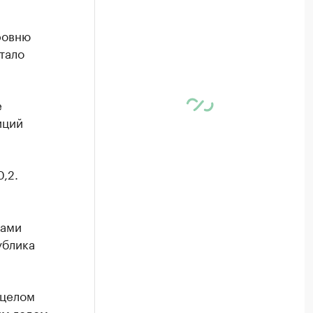
ровню
тало
е
иций
,2.
рами
ублика
 целом
им годом