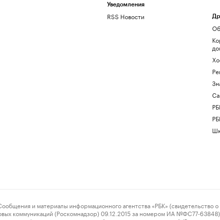
Уведомления
RSS Новости
Др
Об
Ко
до
Хо
Ре
Зн
Са
РБ
РБ
Шк
ения и материалы информационного агентства «РБК» (свидетельство о 
овых коммуникаций (Роскомнадзор) 09.12.2015 за номером ИА №ФС77-63848) 