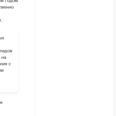
твенно
.
ых
кладов
 на
ния с
ли
ге