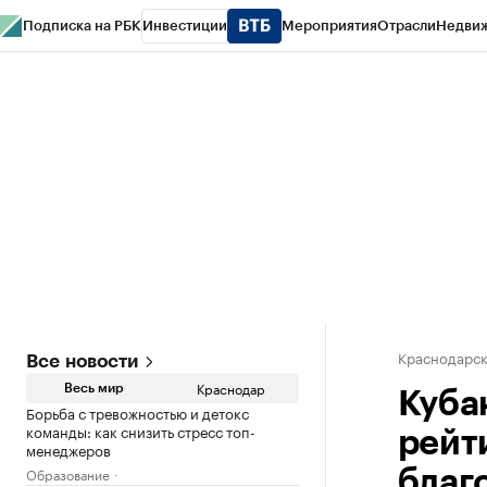
Подписка на РБК
Инвестиции
Мероприятия
Отрасли
Недви
РБК Курсы
РБК Life
Тренды
Визионеры
Национальные проекты
Горо
Газета
Спецпроекты СПб
Конференции СПб
Спецпроекты
Проверк
Краснодарск
Все новости
Краснодар
Весь мир
Куба
Борьба с тревожностью и детокс
команды: как снизить стресс топ-
рейт
менеджеров
Образование
благ