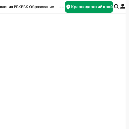
Краснодарский край
вления РБК
РБК Образование
редитные рейтинги
Франшизы
нсы
Рынок наличной валюты