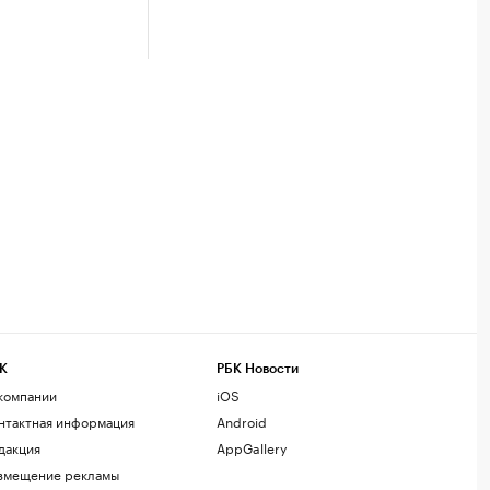
К
РБК Новости
компании
iOS
нтактная информация
Android
дакция
AppGallery
змещение рекламы