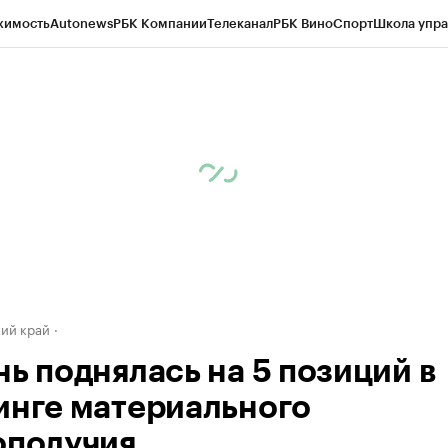
жимость
Autonews
РБК Компании
Телеканал
РБК Вино
Спорт
Школа упра
д
Стиль
Крипто
РБК Бизнес-среда
Дискуссионный клуб
Исследования
К
а контрагентов
Политика
Экономика
Бизнес
Технологии и медиа
Фина
ий край
нь поднялась на 5 позиций в
инге материального
ополучия