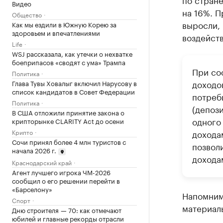
Видео
на 16%. П
Общество
выросли, 
Как мы ездили в Южную Корею за
здоровьем и впечатлениями
воздейств
Life
WSJ рассказала, как утечки о нехватке
боеприпасов «сводят с ума» Трампа
При со
Политика
доходо
Глава Тувы Ховалыг включил Нарусову в
список кандидатов в Совет Федерации
потреб
Политика
(депози
В США отложили принятие закона о
одного
крипторынке CLARITY Act до осени
Крипто
дохода
Сочи принял более 4 млн туристов с
позволи
начала 2026 г.
дохода
Краснодарский край
Агент лучшего игрока ЧМ-2026
сообщил о его решении перейти в
«Барселону»
Напомним
Спорт
материаль
Дню строителя — 70: как отмечают
юбилей и главные рекорды отрасли