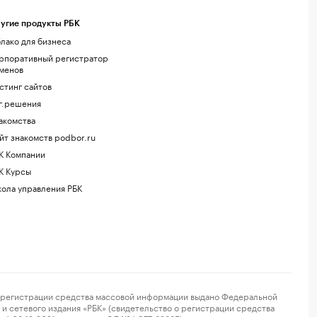
угие продукты РБК
лако для бизнеса
рпоративный регистратор
менов
стинг сайтов
г.решения
акомства
йт знакомств podbor.ru
К Компании
К Курсы
ола управления РБК
регистрации средства массовой информации выдано Федеральной
и сетевого издания «РБК» (свидетельство о регистрации средства