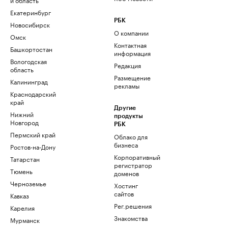
Екатеринбург
РБК
Новосибирск
О компании
Омск
Контактная
Башкортостан
информация
Вологодская
Редакция
область
Размещение
Калининград
рекламы
Краснодарский
край
Другие
Нижний
продукты
Новгород
РБК
Пермский край
Облако для
бизнеса
Ростов-на-Дону
Корпоративный
Татарстан
регистратор
Тюмень
доменов
Черноземье
Хостинг
сайтов
Кавказ
Рег.решения
Карелия
Знакомства
Мурманск