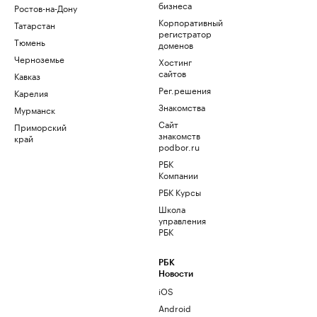
бизнеса
Ростов-на-Дону
Корпоративный
Татарстан
регистратор
Тюмень
доменов
Черноземье
Хостинг
сайтов
Кавказ
Рег.решения
Карелия
Знакомства
Мурманск
Сайт
Приморский
знакомств
край
podbor.ru
РБК
Компании
РБК Курсы
Школа
управления
РБК
РБК
Новости
iOS
Android