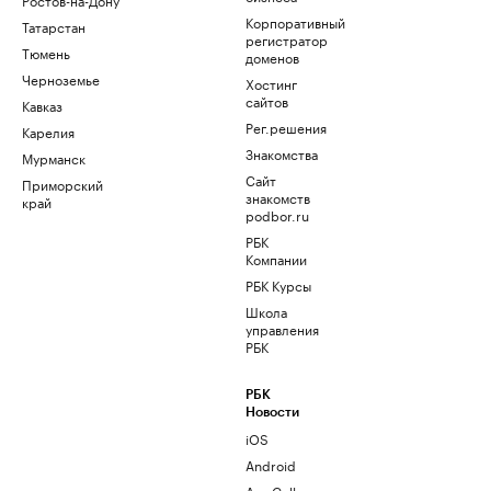
Корпоративный
Татарстан
регистратор
Тюмень
доменов
Черноземье
Хостинг
сайтов
Кавказ
Рег.решения
Карелия
Знакомства
Мурманск
Сайт
Приморский
знакомств
край
podbor.ru
РБК
Компании
РБК Курсы
Школа
управления
РБК
РБК
Новости
iOS
Android
AppGallery