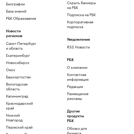
Скрыть баннеры
Биографии
на РБК
База знаний
Подписка на РБК
РБК Образование
Корпоративная
подписка
Новости
регионов
Уведомления
Санкт-Петербург
RSS Новости
и область
Екатеринбург
РБК
Новосибирск
О компании
Омск
Контактная
Башкортостан
информация
Вологодская
Редакция
область
Размещение
Калининград
рекламы
Краснодарский
край
Другие
Нижний
продукты
Новгород
РБК
Пермский край
Облако для
бизнеса
Ростов-на-Дону