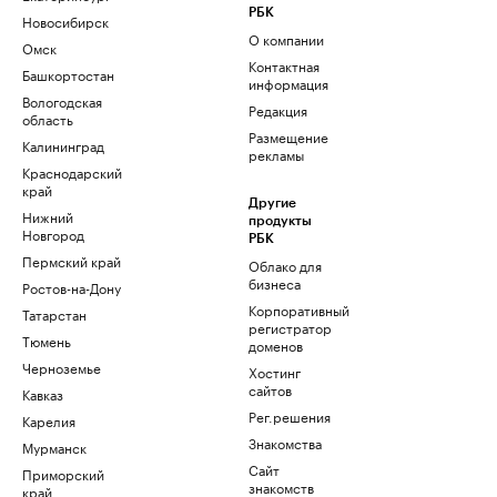
РБК
Новосибирск
О компании
Омск
Контактная
Башкортостан
информация
Вологодская
Редакция
область
Размещение
Калининград
рекламы
Краснодарский
край
Другие
Нижний
продукты
Новгород
РБК
Пермский край
Облако для
бизнеса
Ростов-на-Дону
Корпоративный
Татарстан
регистратор
Тюмень
доменов
Черноземье
Хостинг
сайтов
Кавказ
Рег.решения
Карелия
Знакомства
Мурманск
Сайт
Приморский
знакомств
край