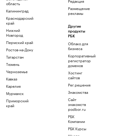
Редакция
область
Размещение
Калининград
рекламы
Краснодарский
край
Другие
Нижний
продукты
Новгород
РБК
Пермский край
Облако для
бизнеса
Ростов-на-Дону
Корпоративный
Татарстан
регистратор
Тюмень
доменов
Черноземье
Хостинг
сайтов
Кавказ
Рег.решения
Карелия
Знакомства
Мурманск
Сайт
Приморский
знакомств
край
podbor.ru
РБК
Компании
РБК Курсы
Школа