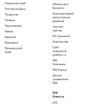
Пермский край
Облако для
бизнеса
Ростов-на-Дону
Корпоративный
Татарстан
регистратор
Тюмень
доменов
Черноземье
Хостинг
сайтов
Кавказ
Рег.решения
Карелия
Знакомства
Мурманск
Сайт
Приморский
знакомств
край
podbor.ru
РБК
Компании
РБК Курсы
Школа
управления
РБК
РБК
Новости
iOS