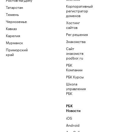
Корпоративный
Татарстан
регистратор
Тюмень
доменов
Черноземье
Хостинг
сайтов
Кавказ
Рег.решения
Карелия
Знакомства
Мурманск
Сайт
Приморский
знакомств
край
podbor.ru
РБК
Компании
РБК Курсы
Школа
управления
РБК
РБК
Новости
iOS
Android
AppGallery