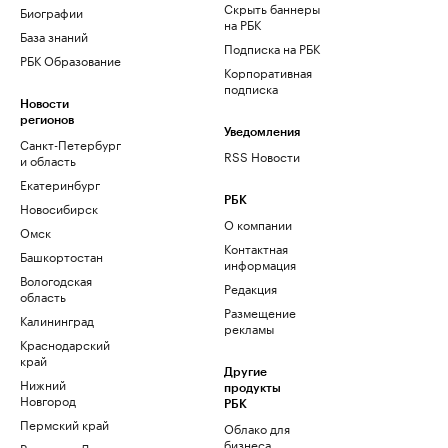
Скрыть баннеры
Биографии
на РБК
База знаний
Подписка на РБК
РБК Образование
Корпоративная
подписка
Новости
регионов
Уведомления
Санкт-Петербург
RSS Новости
и область
Екатеринбург
РБК
Новосибирск
О компании
Омск
Контактная
Башкортостан
информация
Вологодская
Редакция
область
Размещение
Калининград
рекламы
Краснодарский
край
Другие
Нижний
продукты
Новгород
РБК
Пермский край
Облако для
бизнеса
Ростов-на-Дону