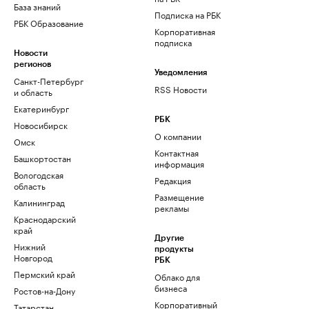
База знаний
Подписка на РБК
РБК Образование
Корпоративная
подписка
Новости
регионов
Уведомления
Санкт-Петербург
RSS Новости
и область
Екатеринбург
РБК
Новосибирск
О компании
Омск
Контактная
Башкортостан
информация
Вологодская
Редакция
область
Размещение
Калининград
рекламы
Краснодарский
край
Другие
Нижний
продукты
Новгород
РБК
Пермский край
Облако для
бизнеса
Ростов-на-Дону
Корпоративный
Татарстан