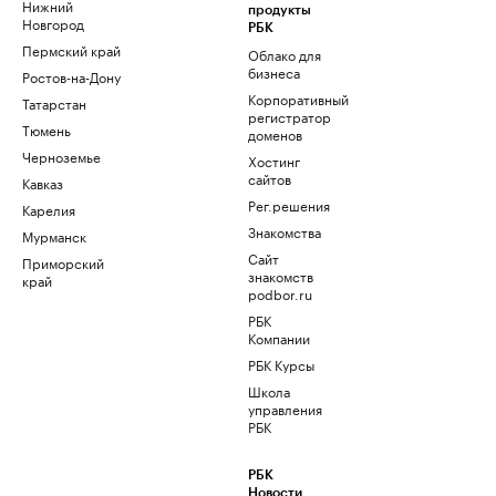
Нижний
продукты
Новгород
РБК
Пермский край
Облако для
бизнеса
Ростов-на-Дону
Корпоративный
Татарстан
регистратор
Тюмень
доменов
Черноземье
Хостинг
сайтов
Кавказ
Рег.решения
Карелия
Знакомства
Мурманск
Сайт
Приморский
знакомств
край
podbor.ru
РБК
Компании
РБК Курсы
Школа
управления
РБК
РБК
Новости