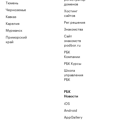
Тюмень
доменов
Черноземье
Хостинг
сайтов
Кавказ
Рег.решения
Карелия
Знакомства
Мурманск
Сайт
Приморский
знакомств
край
podbor.ru
РБК
Компании
РБК Курсы
Школа
управления
РБК
РБК
Новости
iOS
Android
AppGallery