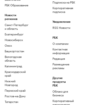
Подписка на РБК
РБК Образование
Корпоративная
подписка
Новости
регионов
Уведомления
Санкт-Петербург
RSS Новости
и область
Екатеринбург
РБК
Новосибирск
О компании
Омск
Контактная
Башкортостан
информация
Вологодская
Редакция
область
Размещение
Калининград
рекламы
Краснодарский
край
Другие
Нижний
продукты
Новгород
РБК
Пермский край
Облако для
бизнеса
Ростов-на-Дону
Корпоративный
Татарстан
регистратор