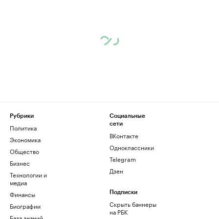
Рубрики
Социальные
сети
Политика
ВКонтакте
Экономика
Одноклассники
Общество
Telegram
Бизнес
Дзен
Технологии и
медиа
Финансы
Подписки
Скрыть баннеры
Биографии
на РБК
База знаний