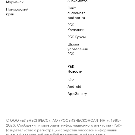
Знакомства
Мурманск
Сайт
Приморский
знакомств
край
podbor.ru
РБК
Компании
РБК Курсы
Школа
управления
РБК
РБК
Новости
iOS
Android
AppGallery
© ООО «БИЗНЕСПРЕСС», АО «РОСБИЗНЕСКОНСАЛТИНГ», 1995–
2026. Сообщения и материалы информационного агентства «РБК»
(свидетельство о регистрации средства массовой информации
выдано Федеральной службой по надзору в сфере связи,