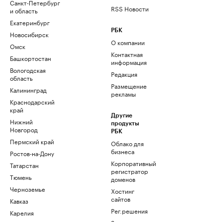
Санкт-Петербург
RSS Новости
и область
Екатеринбург
РБК
Новосибирск
О компании
Омск
Контактная
Башкортостан
информация
Вологодская
Редакция
область
Размещение
Калининград
рекламы
Краснодарский
край
Другие
Нижний
продукты
Новгород
РБК
Пермский край
Облако для
бизнеса
Ростов-на-Дону
Корпоративный
Татарстан
регистратор
Тюмень
доменов
Черноземье
Хостинг
сайтов
Кавказ
Рег.решения
Карелия