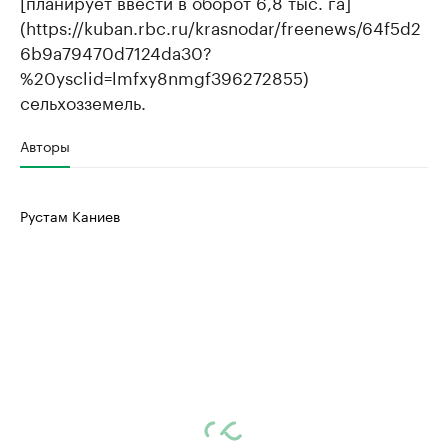
[планирует ввести в оборот 6,8 тыс. га]
(https://kuban.rbc.ru/krasnodar/freenews/64f5d2
6b9a79470d7124da30?
%20ysclid=lmfxy8nmgf396272855)
сельхозземель.
Авторы
Рустам Каниев