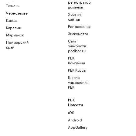
регистратор
Тюмень
доменов
Черноземье
Хостинг
сайтов
Кавказ
Рег.решения
Карелия
Знакомства
Мурманск
Сайт
Приморский
знакомств
край
podbor.ru
РБК
Компании
РБК Курсы
Школа
управления
РБК
РБК
Новости
iOS
Android
AppGallery