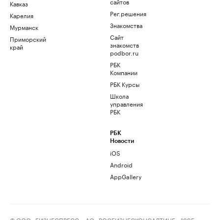
сайтов
Кавказ
Рег.решения
Карелия
Знакомства
Мурманск
Сайт
Приморский
знакомств
край
podbor.ru
РБК
Компании
РБК Курсы
Школа
управления
РБК
РБК
Новости
iOS
Android
AppGallery
© ООО «БИЗНЕСПРЕСС», АО «РОСБИЗНЕСКОНСАЛТИНГ», 1995–