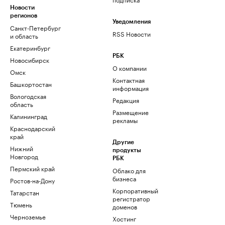
Новости
регионов
Уведомления
Санкт-Петербург
RSS Новости
и область
Екатеринбург
РБК
Новосибирск
О компании
Омск
Контактная
Башкортостан
информация
Вологодская
Редакция
область
Размещение
Калининград
рекламы
Краснодарский
край
Другие
Нижний
продукты
Новгород
РБК
Пермский край
Облако для
бизнеса
Ростов-на-Дону
Корпоративный
Татарстан
регистратор
Тюмень
доменов
Черноземье
Хостинг