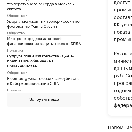
доступ
температурного рекорда в Москве 7
промыш
августа
Общество
состав
Умерла заслуженный тренер России по
КК увел
фехтованию Фаина Саевич
показа
Общество
промыш
Минтранс предложил способ
финансирования защиты трасс от БПЛА
Политика
Руково
Супруге главы издательства «Джем»
минист
предъявили обвинение в
мошенничестве
данным
Общество
руб. С
Bloomberg узнал о серии самоубийств
програ
в Киберкомандовании США
годовых
Политика
собств
Загрузить еще
федера
Напомним