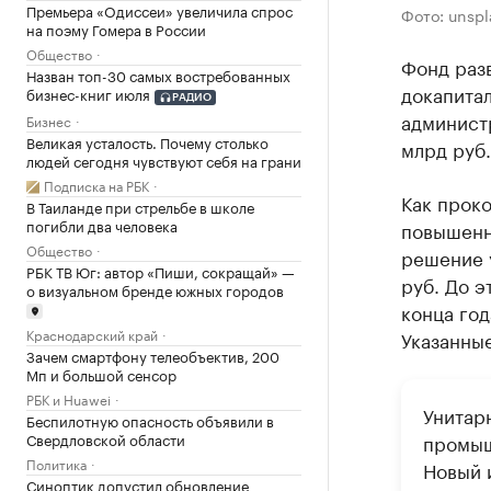
Премьера «Одиссеи» увеличила спрос
Фото: unsp
на поэму Гомера в России
Общество
Фонд раз
Назван топ-30 самых востребованных
докапитал
бизнес-книг июля
РАДИО
администр
Бизнес
Великая усталость. Почему столько
млрд руб.
людей сегодня чувствуют себя на грани
Подписка на РБК
Как прок
В Таиланде при стрельбе в школе
погибли два человека
повышенн
Общество
решение 
РБК ТВ Юг: автор «Пиши, сокращай» —
руб. До э
о визуальном бренде южных городов
конца год
Краснодарский край
Указанные
Зачем смартфону телеобъектив, 200
Мп и большой сенсор
РБК и Huawei
Унитар
Беспилотную опасность объявили в
промыш
Свердловской области
Политика
Новый 
Синоптик допустил обновление