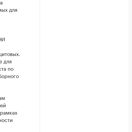
а
мых для
НИ
щитовых.
е для
та по
борного
ам
щей
 рамках
ности