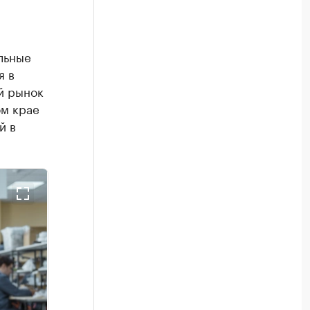
льные
я в
й рынок
ом крае
й в