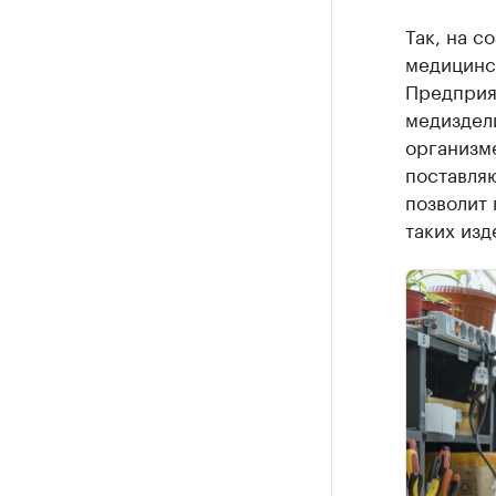
Так, на с
медицинск
Предприя
медиздел
организм
поставляю
позволит
таких изд