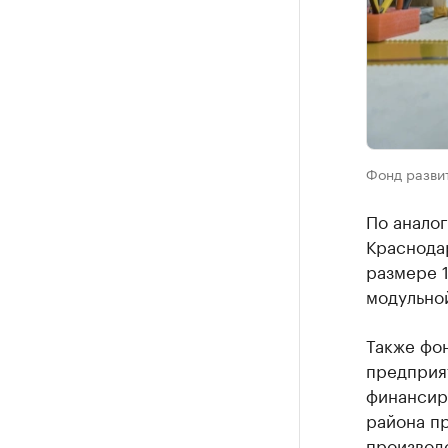
Фонд разви
По анало
Краснода
размере 1
модульно
Также фо
предприя
финансир
района пр
производ