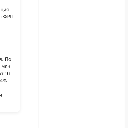
ация
ия ФРП
я. По
 млн
т 16
 4%
и