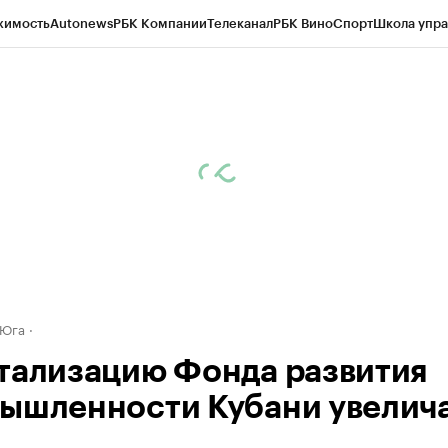
жимость
Autonews
РБК Компании
Телеканал
РБК Вино
Спорт
Школа упра
д
Стиль
Крипто
РБК Бизнес-среда
Дискуссионный клуб
Исследования
К
а контрагентов
Политика
Экономика
Бизнес
Технологии и медиа
Фина
 Юга
тализацию Фонда развития
ышленности Кубани увелича