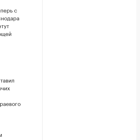
перь с
снодара
етут
ющей
тавил
очих
краевого
м