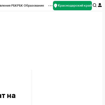
Краснодарский край
вления РБК
РБК Образование
редитные рейтинги
Франшизы
нсы
Рынок наличной валюты
т на