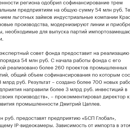
нности региона одобрил софинансирование трем
альным предприятиям на общую сумму 54 млн руб. Те
нием льготных займов индустриальные компании Кра
новые производства, модернизируют линии и приобр
ы, необходимые для выпуска партий импортозамеща
и.
 экспертный совет фонда предоставит на реализацию
порядка 54 млн руб. С начала работы фонда с его
ой реализовано более 260 проектов промышленных
тий, общий объем софинансирования по которым сос
 млрд руб. Результат – создано более 700 новых раб
дприятия направили более 3 млрд руб. инвестиций в
 своих производств», – прокомментировал директор 
звития промышленности Дмитрий Цаплев.
лн руб. предоставят предприятию «БСП Глобал»,
щему IP-видеокамеры. Зависимость от импорта в это