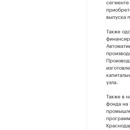
сегменте 
приобрет
выпуска 
Также од
финансир
Автоматик
производ
Производ
изготовле
капиталь
узла.
Также в н
фонда на
промышле
программ
Краснода