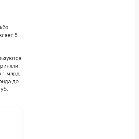
жба
вляет 5
льзуются
приняли
 1 млрд
онда до
уб.