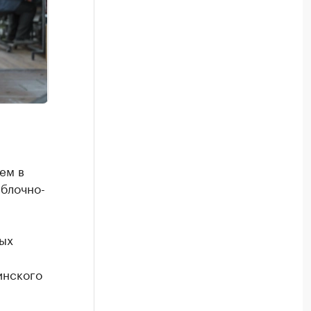
ем в
 блочно-
ых
инского