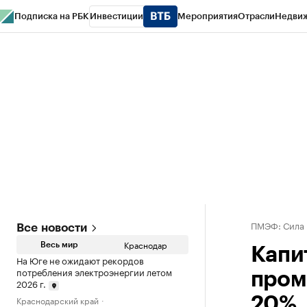
Подписка на РБК
Инвестиции
Мероприятия
Отрасли
Недви
РБК Курсы
РБК Life
Тренды
Визионеры
Национальные проекты
Горо
Газета
Спецпроекты СПб
Конференции СПб
Спецпроекты
Проверк
ПМЭФ: Сила
Все новости
Краснодар
Весь мир
Капи
На Юге не ожидают рекордов
потребления электроэнергии летом
пром
2026 г.
Краснодарский край
20%