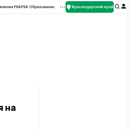
Краснодарский край
вления РБК
РБК Образование
редитные рейтинги
Франшизы
нсы
Рынок наличной валюты
я на