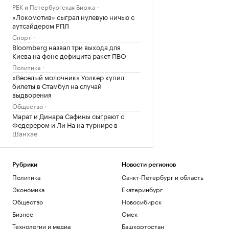
РБК и Петербургская Биржа
«Локомотив» сыграл нулевую ничью с
аутсайдером РПЛ
Спорт
Bloomberg назвал три выхода для
Киева на фоне дефицита ракет ПВО
Политика
«Веселый молочник» Уолкер купил
билеты в Стамбул на случай
выдворения
Общество
Марат и Динара Сафины сыграют с
Федерером и Ли На на турнире в
Шанхае
Спорт
Загрузить еще
Рубрики
Новости регионов
Политика
Санкт-Петербург и область
Экономика
Екатеринбург
Общество
Новосибирск
Бизнес
Омск
Технологии и медиа
Башкортостан