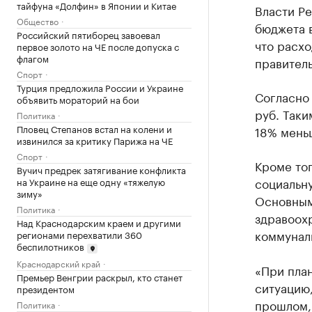
тайфуна «Долфин» в Японии и Китае
Власти Р
Общество
бюджета в
Российский пятиборец завоевал
что расхо
первое золото на ЧЕ после допуска с
флагом
правитель
Спорт
Турция предложила России и Украине
Согласно 
объявить мораторий на бои
руб. Таки
Политика
Пловец Степанов встал на колени и
18% мень
извинился за критику Парижа на ЧЕ
Спорт
Кроме тог
Вучич предрек затягивание конфликта
социальну
на Украине на еще одну «тяжелую
зиму»
Основным
Политика
здравоохр
Над Краснодарским краем и другими
коммуналь
регионами перехватили 360
беспилотников
Краснодарский край
«При пла
Премьер Венгрии раскрыл, кто станет
ситуацию,
президентом
прошлом, 
Политика