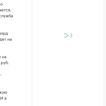
го
ается,
служба
млрд
дет на
 на
 руб.
-
скую
 И в