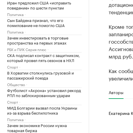
Иран предложил США «исправить
дотационн
поведение» по шести пунктам
тенденцию
Политика
Сын Байдена признал, что его
помилование не помогло США
Кроме тог
Политика
запланиро
Зачем инвестировать в торговые
госсобств
пространства на первых этажах
Ассигнов
РБК и ПИК Серия плюс
СКА подписал контракт с защитником,
млрд руб.
который провел пять сезонов в НХЛ
Спорт
Как сооб
В Хорватии столкнулись грузовой и
увеличили
пассажирский поезда
Общество
Футболист «Акрона» установил рекорд
Авторы
РПЛ по заблокированным ударам
Спорт
МИД Болгарии вызвал посла Украины
из-за взрыва беспилотника
Екатерина 
Политика
Зачем экономике России нужна
товарная биржа