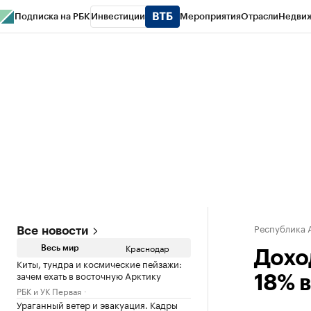
Подписка на РБК
Инвестиции
Мероприятия
Отрасли
Недви
РБК Курсы
РБК Life
Тренды
Визионеры
Национальные проекты
Горо
Газета
Спецпроекты СПб
Конференции СПб
Спецпроекты
Проверк
Республика 
Все новости
Краснодар
Весь мир
Дохо
Киты, тундра и космические пейзажи:
зачем ехать в восточную Арктику
18% в
РБК и УК Первая
Ураганный ветер и эвакуация. Кадры