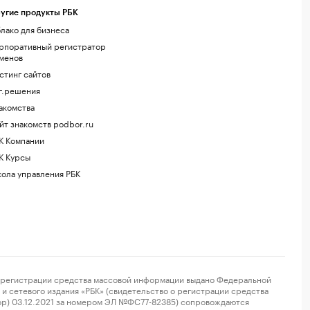
угие продукты РБК
лако для бизнеса
рпоративный регистратор
менов
стинг сайтов
г.решения
акомства
йт знакомств podbor.ru
К Компании
К Курсы
ола управления РБК
регистрации средства массовой информации выдано Федеральной
и сетевого издания «РБК» (свидетельство о регистрации средства
ор) 03.12.2021 за номером ЭЛ №ФС77-82385) сопровождаются