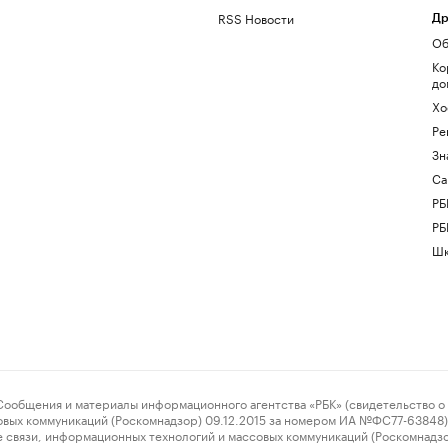
RSS Новости
Др
Об
Ко
до
Хо
Ре
Зн
Са
РБ
РБ
Шк
ения и материалы информационного агентства «РБК» (свидетельство о 
овых коммуникаций (Роскомнадзор) 09.12.2015 за номером ИА №ФС77-63848) 
 связи, информационных технологий и массовых коммуникаций (Роскомнадз