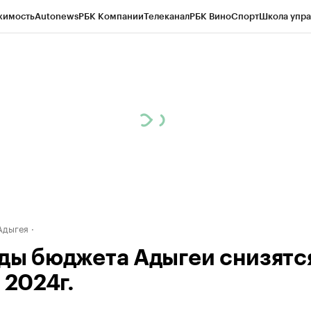
жимость
Autonews
РБК Компании
Телеканал
РБК Вино
Спорт
Школа упра
д
Стиль
Крипто
РБК Бизнес-среда
Дискуссионный клуб
Исследования
К
а контрагентов
Политика
Экономика
Бизнес
Технологии и медиа
Фина
Адыгея
ды бюджета Адыгеи снизятс
 2024г.