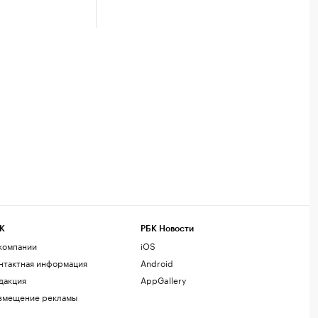
К
РБК Новости
компании
iOS
нтактная информация
Android
дакция
AppGallery
змещение рекламы