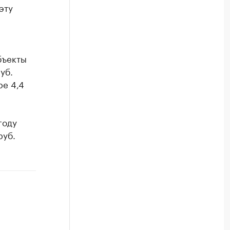
эту
бъекты
уб.
е 4,4
году
руб.