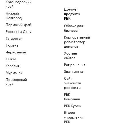
Краснодарский
край
Другие
Нижний
продукты
Новгород
РБК
Пермский край
Облако для
бизнеса
Ростов-на-Дону
Корпоративный
Татарстан
регистратор
Тюмень
доменов
Черноземье
Хостинг
сайтов
Кавказ
Рег.решения
Карелия
Знакомства
Мурманск
Сайт
Приморский
знакомств
край
podbor.ru
РБК
Компании
РБК Курсы
Школа
управления
РБК