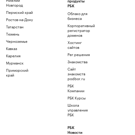
продукты
Новгород
РБК
Пермский край
Облако для
бизнеса
Ростов-на-Дону
Корпоративный
Татарстан
регистратор
Тюмень
доменов
Черноземье
Хостинг
сайтов
Кавказ
Рег.решения
Карелия
Знакомства
Мурманск
Сайт
Приморский
знакомств
край
podbor.ru
РБК
Компании
РБК Курсы
Школа
управления
РБК
РБК
Новости