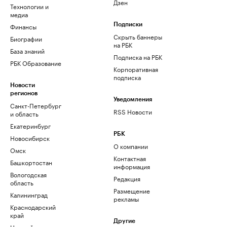
Дзен
Технологии и
медиа
Финансы
Подписки
Скрыть баннеры
Биографии
на РБК
База знаний
Подписка на РБК
РБК Образование
Корпоративная
подписка
Новости
регионов
Уведомления
Санкт-Петербург
RSS Новости
и область
Екатеринбург
РБК
Новосибирск
О компании
Омск
Контактная
Башкортостан
информация
Вологодская
Редакция
область
Размещение
Калининград
рекламы
Краснодарский
край
Другие
Нижний