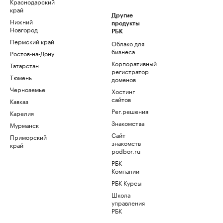
Краснодарский
край
Другие
Нижний
продукты
Новгород
РБК
Пермский край
Облако для
бизнеса
Ростов-на-Дону
Корпоративный
Татарстан
регистратор
Тюмень
доменов
Черноземье
Хостинг
сайтов
Кавказ
Рег.решения
Карелия
Знакомства
Мурманск
Сайт
Приморский
знакомств
край
podbor.ru
РБК
Компании
РБК Курсы
Школа
управления
РБК