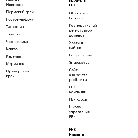
продукты
Новгород
РБК
Пермский край
Облако для
бизнеса
Ростов-на-Дону
Корпоративный
Татарстан
регистратор
Тюмень
доменов
Черноземье
Хостинг
сайтов
Кавказ
Рег.решения
Карелия
Знакомства
Мурманск
Сайт
Приморский
знакомств
край
podbor.ru
РБК
Компании
РБК Курсы
Школа
управления
РБК
РБК
Новости