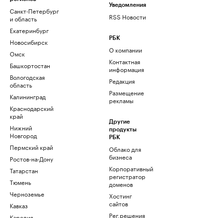
Уведомления
Санкт-Петербург
RSS Новости
и область
Екатеринбург
РБК
Новосибирск
О компании
Омск
Контактная
Башкортостан
информация
Вологодская
Редакция
область
Размещение
Калининград
рекламы
Краснодарский
край
Другие
Нижний
продукты
Новгород
РБК
Пермский край
Облако для
бизнеса
Ростов-на-Дону
Корпоративный
Татарстан
регистратор
Тюмень
доменов
Черноземье
Хостинг
сайтов
Кавказ
Рег.решения
Карелия