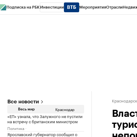
Подписка на РБК
Инвестиции
Мероприятия
Отрасли
Недви
РБК Курсы
РБК Life
Тренды
Визионеры
Национальные проекты
Горо
Газета
Спецпроекты СПб
Конференции СПб
Спецпроекты
Проверк
Краснодарск
Все новости
Краснодар
Весь мир
Влас
«ЕП» узнала, что Залужного не пустили
на встречу с британским министром
турис
Политика
Ярославский губернатор сообщил о
непо