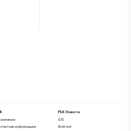
К
РБК Новости
компании
iOS
нтактная информация
Android