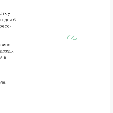
ать у
ы дня 6
ресс-
овине
 дождь,
я в
ле.