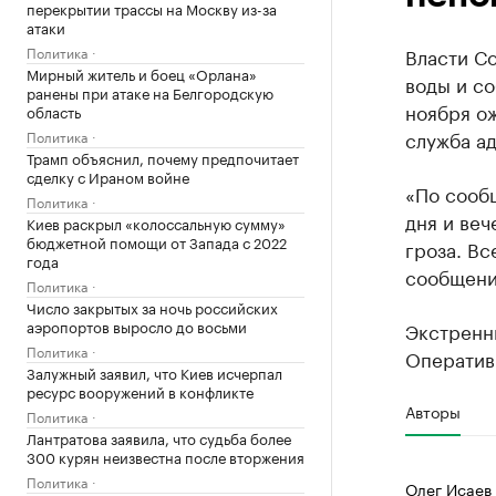
перекрытии трассы на Москву из-за
атаки
Политика
Власти Со
Мирный житель и боец «Орлана»
воды и с
ранены при атаке на Белгородскую
ноября ож
область
служба а
Политика
Трамп объяснил, почему предпочитает
сделку с Ираном войне
«По сообщ
Политика
дня и веч
Киев раскрыл «колоссальную сумму»
бюджетной помощи от Запада с 2022
гроза. Вс
года
сообщени
Политика
Число закрытых за ночь российских
аэропортов выросло до восьми
Экстренн
Политика
Оператив
Залужный заявил, что Киев исчерпал
ресурс вооружений в конфликте
Авторы
Политика
Лантратова заявила, что судьба более
300 курян неизвестна после вторжения
Политика
Олег Исаев