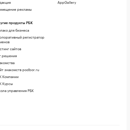
дакция
AppGallery
змещение рекламы
угие продукты РБК
лако для бизнеса
рпоративный регистратор
менов
стинг сайтов
г.решения
акомства
йт знакомств podbor.ru
К Компании
К Курсы
ола управления РБК