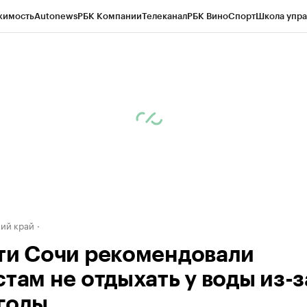
жимость
Autonews
РБК Компании
Телеканал
РБК Вино
Спорт
Школа упра
д
Стиль
Крипто
РБК Бизнес-среда
Дискуссионный клуб
Исследования
К
а контрагентов
Политика
Экономика
Бизнес
Технологии и медиа
Фина
ий край
ти Сочи рекомендовали
там не отдыхать у воды из-з
годы