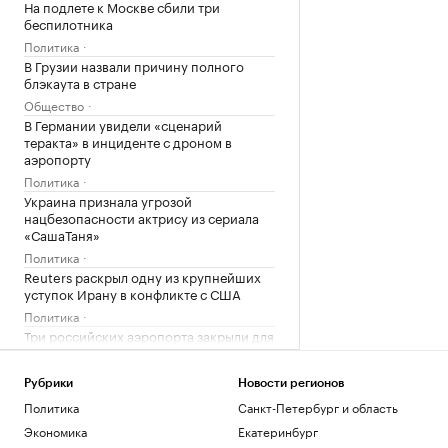
На подлете к Москве сбили три
беспилотника
Политика
В Грузии назвали причину полного
блэкаута в стране
Общество
В Германии увидели «сценарий
теракта» в инциденте с дроном в
аэропорту
Политика
Украина признала угрозой
нацбезопасности актрису из сериала
«СашаТаня»
Политика
Reuters раскрыл одну из крупнейших
уступок Ирану в конфликте с США
Политика
Три российских аэропорта закрыли для
полетов
Политика
Рубрики
Новости регионов
Wildberries начала подготовку к
Политика
Санкт-Петербург и область
запуску собственного мессенджера
Экономика
Екатеринбург
Технологии и медиа