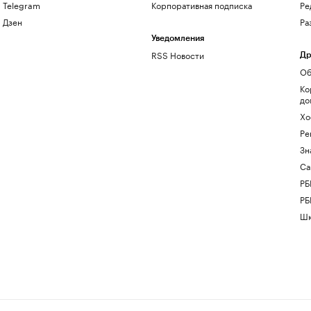
Telegram
Корпоративная подписка
Ре
Дзен
Ра
Уведомления
RSS Новости
Др
Об
Ко
до
Хо
Ре
Зн
Са
РБ
РБ
Шк