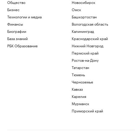
США потребуют от ряда иммигрантов
Общество
Новосибирск
залоги до $250 тыс. для получения виз
Бизнес
Омск
Политика
Технологии и медиа
Башкортостан
Adidas извинился за обилие розовых
Финансы
Вологодская область
бутс на ЧМ-26, назвав это совпадением
Биографии
Калининград
Спорт
Игрока «Зенита» госпитализировали
База знаний
Краснодарский край
после удара локтем в матче Кубка
РБК Образование
Нижний Новгород
России
Пермский край
Спорт
Росстандарт запретил продажу
Ростов-на-Дону
некоторых грузовиков Dongfeng и
Татарстан
Zoomlion
Тюмень
Бизнес
Черноземье
Затраты на строительство ТЭС для
БАМа и Сухого Лога выросли на треть
Кавказ
Бизнес
Карелия
Мурманск
Загрузить еще
Приморский край