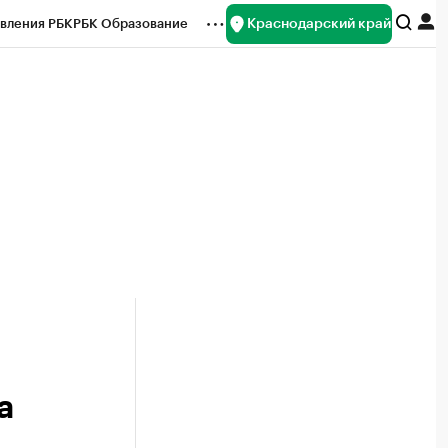
Краснодарский край
вления РБК
РБК Образование
редитные рейтинги
Франшизы
нсы
Рынок наличной валюты
а