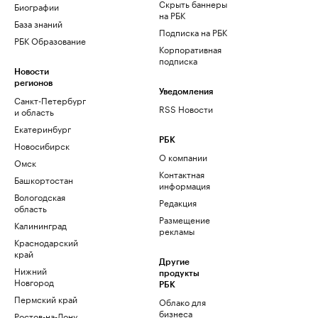
Скрыть баннеры
Биографии
на РБК
База знаний
Подписка на РБК
РБК Образование
Корпоративная
подписка
Новости
регионов
Уведомления
Санкт-Петербург
RSS Новости
и область
Екатеринбург
РБК
Новосибирск
О компании
Омск
Контактная
Башкортостан
информация
Вологодская
Редакция
область
Размещение
Калининград
рекламы
Краснодарский
край
Другие
Нижний
продукты
Новгород
РБК
Пермский край
Облако для
бизнеса
Ростов-на-Дону