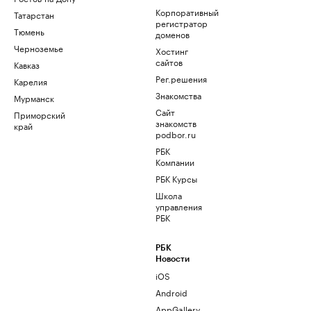
Корпоративный
Татарстан
регистратор
Тюмень
доменов
Черноземье
Хостинг
сайтов
Кавказ
Рег.решения
Карелия
Знакомства
Мурманск
Сайт
Приморский
знакомств
край
podbor.ru
РБК
Компании
РБК Курсы
Школа
управления
РБК
РБК
Новости
iOS
Android
AppGallery