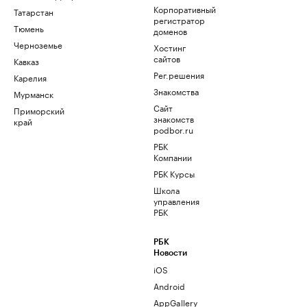
Корпоративный
Татарстан
регистратор
Тюмень
доменов
Черноземье
Хостинг
сайтов
Кавказ
Рег.решения
Карелия
Знакомства
Мурманск
Сайт
Приморский
знакомств
край
podbor.ru
РБК
Компании
РБК Курсы
Школа
управления
РБК
РБК
Новости
iOS
Android
AppGallery