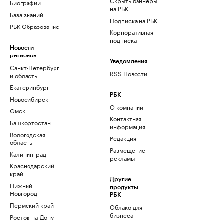
Скрыть баннеры
Биографии
на РБК
База знаний
Подписка на РБК
РБК Образование
Корпоративная
подписка
Новости
регионов
Уведомления
Санкт-Петербург
RSS Новости
и область
Екатеринбург
РБК
Новосибирск
О компании
Омск
Контактная
Башкортостан
информация
Вологодская
Редакция
область
Размещение
Калининград
рекламы
Краснодарский
край
Другие
Нижний
продукты
Новгород
РБК
Пермский край
Облако для
бизнеса
Ростов-на-Дону