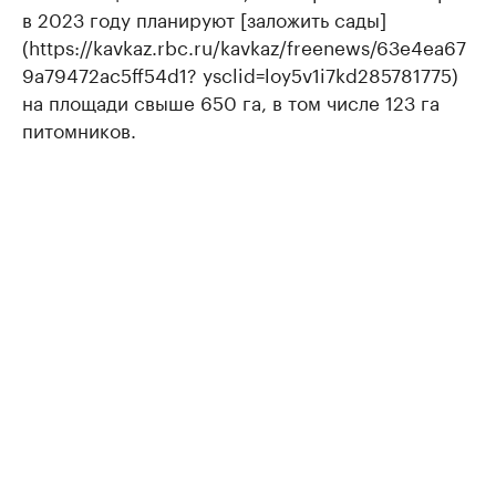
в 2023 году планируют [заложить сады]
(https://kavkaz.rbc.ru/kavkaz/freenews/63e4ea67
9a79472ac5ff54d1? ysclid=loy5v1i7kd285781775)
на площади свыше 650 га, в том числе 123 га
питомников.