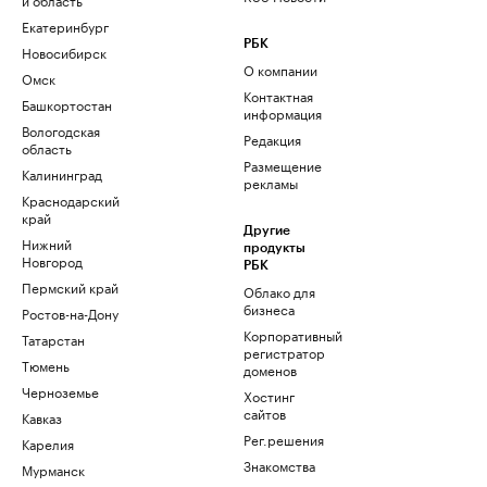
Екатеринбург
РБК
Новосибирск
О компании
Омск
Контактная
Башкортостан
информация
Вологодская
Редакция
область
Размещение
Калининград
рекламы
Краснодарский
край
Другие
Нижний
продукты
Новгород
РБК
Пермский край
Облако для
бизнеса
Ростов-на-Дону
Корпоративный
Татарстан
регистратор
Тюмень
доменов
Черноземье
Хостинг
сайтов
Кавказ
Рег.решения
Карелия
Знакомства
Мурманск