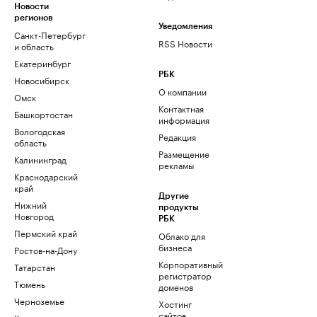
Новости
регионов
Уведомления
Санкт-Петербург
RSS Новости
и область
Екатеринбург
РБК
Новосибирск
О компании
Омск
Контактная
Башкортостан
информация
Вологодская
Редакция
область
Размещение
Калининград
рекламы
Краснодарский
край
Другие
Нижний
продукты
Новгород
РБК
Пермский край
Облако для
бизнеса
Ростов-на-Дону
Корпоративный
Татарстан
регистратор
Тюмень
доменов
Черноземье
Хостинг
сайтов