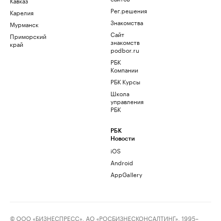
Кавказ
Рег.решения
Карелия
Знакомства
Мурманск
Сайт
Приморский
знакомств
край
podbor.ru
РБК
Компании
РБК Курсы
Школа
управления
РБК
РБК
Новости
iOS
Android
AppGallery
© ООО «БИЗНЕСПРЕСС», АО «РОСБИЗНЕСКОНСАЛТИНГ», 1995–