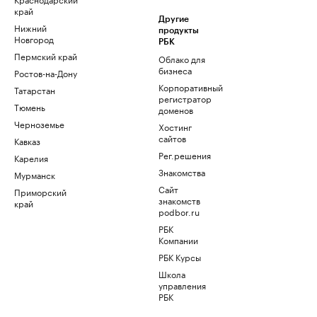
край
Другие
Нижний
продукты
Новгород
РБК
Пермский край
Облако для
бизнеса
Ростов-на-Дону
Корпоративный
Татарстан
регистратор
Тюмень
доменов
Черноземье
Хостинг
сайтов
Кавказ
Рег.решения
Карелия
Знакомства
Мурманск
Сайт
Приморский
знакомств
край
podbor.ru
РБК
Компании
РБК Курсы
Школа
управления
РБК