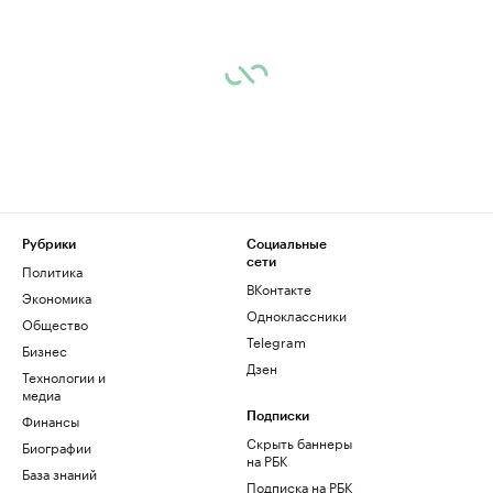
Рубрики
Социальные
сети
Политика
ВКонтакте
Экономика
Одноклассники
Общество
Telegram
Бизнес
Дзен
Технологии и
медиа
Финансы
Подписки
Скрыть баннеры
Биографии
на РБК
База знаний
Подписка на РБК