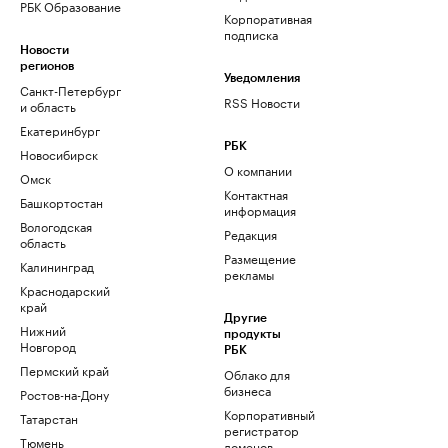
РБК Образование
Корпоративная
подписка
Новости
регионов
Уведомления
Санкт-Петербург
RSS Новости
и область
Екатеринбург
РБК
Новосибирск
О компании
Омск
Контактная
Башкортостан
информация
Вологодская
Редакция
область
Размещение
Калининград
рекламы
Краснодарский
край
Другие
Нижний
продукты
Новгород
РБК
Пермский край
Облако для
бизнеса
Ростов-на-Дону
Корпоративный
Татарстан
регистратор
Тюмень
доменов