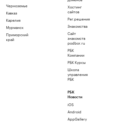
Черноземье
Хостинг
сайтов
Кавказ
Рег.решения
Карелия
Знакомства
Мурманск
Сайт
Приморский
знакомств
край
podbor.ru
РБК
Компании
РБК Курсы
Школа
управления
РБК
РБК
Новости
iOS
Android
AppGallery