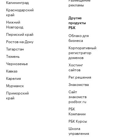
Калининград
рекламы
Краснодарский
край
Другие
Нижний
продукты
Новгород
РБК
Пермский край
Облако для
бизнеса
Ростов-на-Дону
Корпоративный
Татарстан
регистратор
Тюмень
доменов
Черноземье
Хостинг
сайтов
Кавказ
Рег.решения
Карелия
Знакомства
Мурманск
Сайт
Приморский
знакомств
край
podbor.ru
РБК
Компании
РБК Курсы
Школа
управления