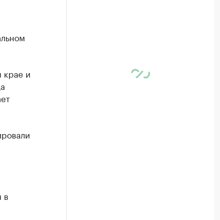
альном
 крае и
да
ает
ировали
 в