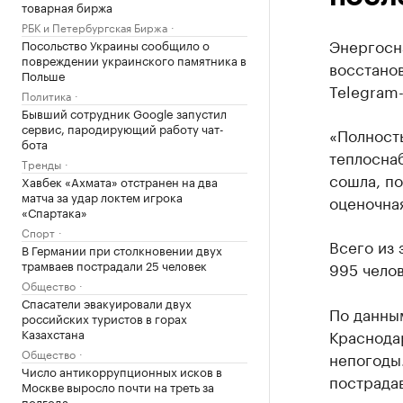
товарная биржа
РБК и Петербургская Биржа
Энергосн
Посольство Украины сообщило о
повреждении украинского памятника в
восстано
Польше
Telegram-
Политика
Бывший сотрудник Google запустил
сервис, пародирующий работу чат-
«Полност
бота
теплоснаб
Тренды
сошла, по
Хавбек «Ахмата» отстранен на два
матча за удар локтем игрока
оценочна
«Спартака»
Спорт
Всего из
В Германии при столкновении двух
трамваев пострадали 25 человек
995 челов
Общество
Спасатели эвакуировали двух
По данным
российских туристов в горах
Казахстана
Краснода
Общество
непогоды.
Число антикоррупционных исков в
пострадав
Москве выросло почти на треть за
полгода