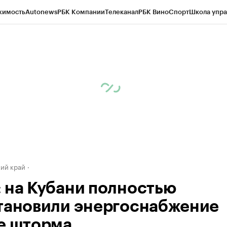
жимость
Autonews
РБК Компании
Телеканал
РБК Вино
Спорт
Школа упра
д
Стиль
Крипто
РБК Бизнес-среда
Дискуссионный клуб
Исследования
К
а контрагентов
Политика
Экономика
Бизнес
Технологии и медиа
Фина
ий край
 на Кубани полностью
тановили энергоснабжение
е шторма