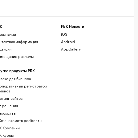
К
РБК Новости
компании
iOS
нтактная информация
Android
дакция
AppGallery
змещение рекламы
угие продукты РБК
лако для бизнеса
рпоративный регистратор
менов
стинг сайтов
г.решения
акомства
йт знакомств podbor.ru
К Компании
К Курсы