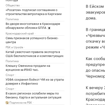
Общество
В Ейском 
«Росатом» подписал соглашение о
эвакуиров
строительстве ветропарка в Киргизии
дома.
Политика
Во дворе многоэтажки в Краснодаре
обнаружили обломки БПЛА
В границ
Краснодарский край
«Чрезвыча
Семь признаков успешного бизнес-
откачку 
центра
режим «Ч
РБК и Upside
Китай ужесточил правила экспорта в
США беспилотников и комплектующих
Как сооб
Политика
предупре
Клюшку Овечкина продали на
до опасны
аукционе за ₽940 тыс.
Спорт
Черномор
УЕФА сохранил бойкот ЧМ из-за утраты
доверия к Инфантино
К вечеру 
Спорт
потребит
В каких регионах ослабили меры по
бензину. Карта и актуальная ситуация
Краснодар
Подписка на РБК
Запорожс