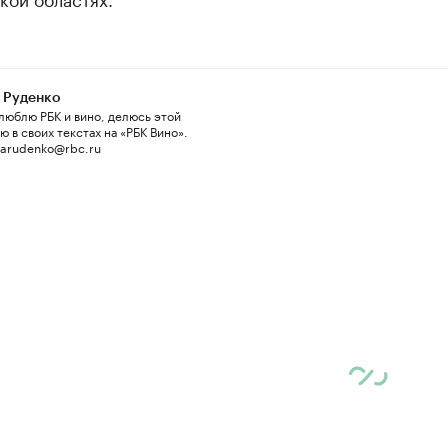
 Руденко
люблю РБК и вино, делюсь этой
 в своих текстах на «РБК Вино».
 arudenko@rbc.ru