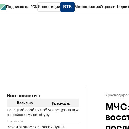
Подписка на РБК
Инвестиции
Мероприятия
Отрасли
Недви
РБК Курсы
РБК Life
Тренды
Визионеры
Национальные проекты
Горо
Газета
Спецпроекты СПб
Конференции СПб
Спецпроекты
Проверк
Краснодарск
Все новости
Краснодар
Весь мир
МЧС:
Балицкий сообщил об ударе дрона ВСУ
по рейсовому автобусу
восс
Политика
Зачем экономике России нужна
посл