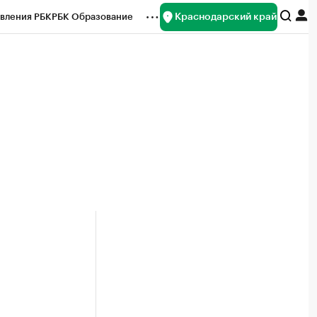
Краснодарский край
вления РБК
РБК Образование
редитные рейтинги
Франшизы
нсы
Рынок наличной валюты