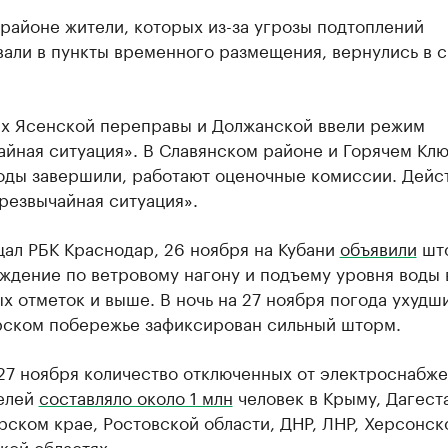
районе жители, которых из-за угрозы подтоплений
али в пункты временного размещения, вернулись в 
ах Ясенской переправы и Должанской ввели режим
йная ситуация». В Славянском районе и Горячем Кл
воды завершили, работают оценочные комиссии. Дейс
резвычайная ситуация».
щал РБК Краснодар, 26 ноября на Кубани
объявили
шт
ждение по ветровому нагону и подъему уровня воды 
х отметок и выше. В ночь на 27 ноября погода ухудши
ском побережье зафиксирован сильный шторм.
27 ноября количество отключенных от электроснабж
елей
составляло около 1 млн
человек в Крыму, Дагест
ском крае, Ростовской области, ДНР, ЛНР, Херсонск
кой областях.