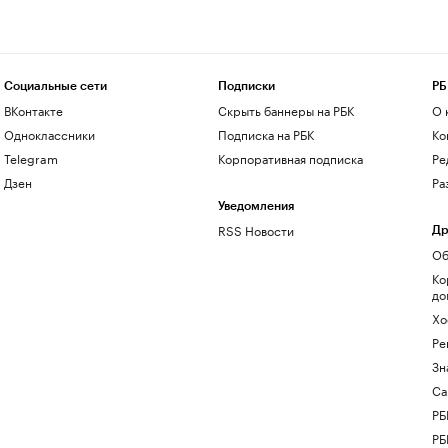
Социальные сети
Подписки
РБ
ВКонтакте
Скрыть баннеры на РБК
О 
Одноклассники
Подписка на РБК
Ко
Telegram
Корпоративная подписка
Ре
Дзен
Ра
Уведомления
RSS Новости
Др
Об
Ко
до
Хо
Ре
Зн
Са
РБ
РБ