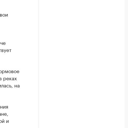
свои
юче
твует
ормовое
в реках
лась, на
ения
ане,
ой и