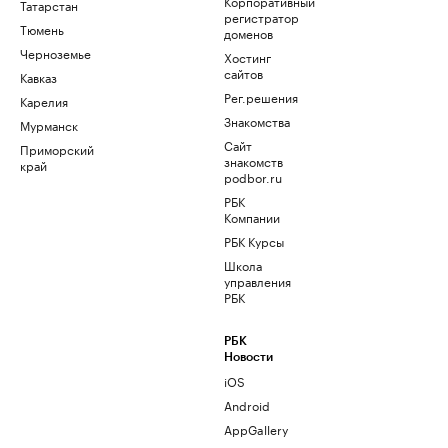
Корпоративный
Татарстан
регистратор
Тюмень
доменов
Черноземье
Хостинг
сайтов
Кавказ
Рег.решения
Карелия
Знакомства
Мурманск
Сайт
Приморский
знакомств
край
podbor.ru
РБК
Компании
РБК Курсы
Школа
управления
РБК
РБК
Новости
iOS
Android
AppGallery