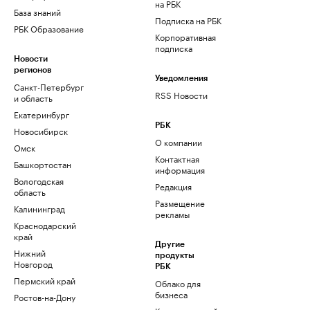
на РБК
База знаний
Подписка на РБК
РБК Образование
Корпоративная
подписка
Новости
регионов
Уведомления
Санкт-Петербург
RSS Новости
и область
Екатеринбург
РБК
Новосибирск
О компании
Омск
Контактная
Башкортостан
информация
Вологодская
Редакция
область
Размещение
Калининград
рекламы
Краснодарский
край
Другие
Нижний
продукты
Новгород
РБК
Пермский край
Облако для
бизнеса
Ростов-на-Дону