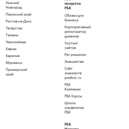
Нижний
продукты
Новгород
РБК
Пермский край
Облако для
бизнеса
Ростов-на-Дону
Корпоративный
Татарстан
регистратор
Тюмень
доменов
Черноземье
Хостинг
сайтов
Кавказ
Рег.решения
Карелия
Знакомства
Мурманск
Сайт
Приморский
знакомств
край
podbor.ru
РБК
Компании
РБК Курсы
Школа
управления
РБК
РБК